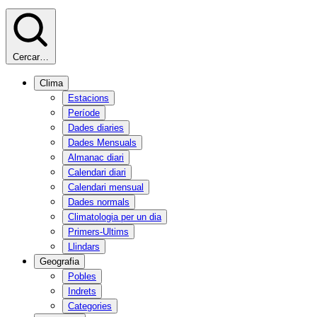
Cercar…
Clima
Estacions
Període
Dades diaries
Dades Mensuals
Almanac diari
Calendari diari
Calendari mensual
Dades normals
Climatologia per un dia
Primers-Ultims
Llindars
Geografia
Pobles
Indrets
Categories