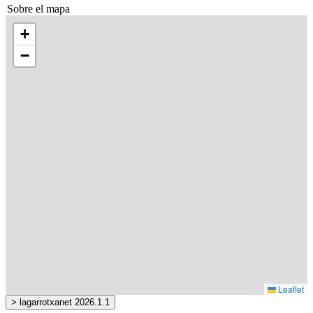
Sobre el mapa
+
−
Leaflet
> lagarrotxanet 2026.1.1