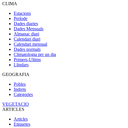
CLIMA
Estacions
Període
Dades diaries
Dades Mensuals
Almanac diari
Calendari diari
Calendari mensual
Dades normals
Climatologia per un dia
Primers-Ultims
Llindars
GEOGRAFIA
Pobles
Indrets
Categories
VEGETACIO
ARTICLES
Articles
Etiquetes