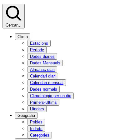
Cercar…
Clima
Estacions
Període
Dades diaries
Dades Mensuals
Almanac diari
Calendari diari
Calendari mensual
Dades normals
Climatologia per un dia
Primers-Ultims
Llindars
Geografia
Pobles
Indrets
Categories