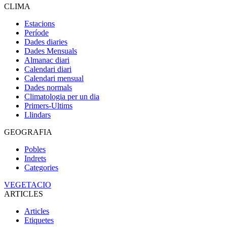
CLIMA
Estacions
Període
Dades diaries
Dades Mensuals
Almanac diari
Calendari diari
Calendari mensual
Dades normals
Climatologia per un dia
Primers-Ultims
Llindars
GEOGRAFIA
Pobles
Indrets
Categories
VEGETACIO
ARTICLES
Articles
Etiquetes