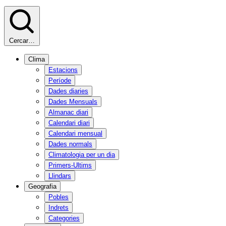
Cercar…
Clima
Estacions
Període
Dades diaries
Dades Mensuals
Almanac diari
Calendari diari
Calendari mensual
Dades normals
Climatologia per un dia
Primers-Ultims
Llindars
Geografia
Pobles
Indrets
Categories