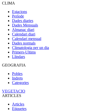
CLIMA
Estacions
Període
Dades diaries
Dades Mensuals
Almanac diari
Calendari diari
Calendari mensual
Dades normals
Climatologia per un dia
Primers-Ultims
Llindars
GEOGRAFIA
Pobles
Indrets
Categories
VEGETACIO
ARTICLES
Articles
Etiquetes