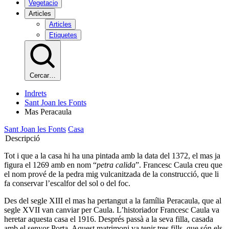
Vegetacio
Articles
Articles
Etiquetes
Cercar…
Indrets
Sant Joan les Fonts
Mas Peracaula
Sant Joan les Fonts
Casa
Descripció
Tot i que a la casa hi ha una pintada amb la data del 1372, el mas ja
figura el 1269 amb en nom “
petra calida
”. Francesc Caula creu que
el nom prové de la pedra mig vulcanitzada de la construcció, que li
fa conservar l’escalfor del sol o del foc.
Des del segle XIII el mas ha pertangut a la família Peracaula, que al
segle XVII van canviar per Caula. L’historiador Francesc Caula va
heretar aquesta casa el 1916. Després passà a la seva filla, casada
amb el senyor Porta. Aquest matrimoni va tenir tres fills, que són els