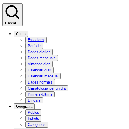
Cercar…
Clima
Estacions
Període
Dades diaries
Dades Mensuals
Almanac diari
Calendari diari
Calendari mensual
Dades normals
Climatologia per un dia
Primers-Ultims
Llindars
Geografia
Pobles
Indrets
Categories