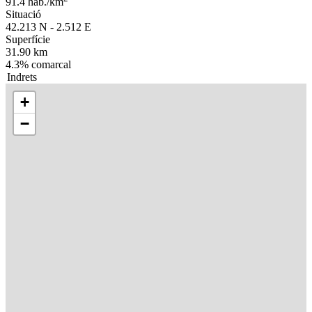
91.4 hab./km
Situació
42.213 N - 2.512 E
Superfície
31.90 km
4.3% comarcal
Indrets
+
−