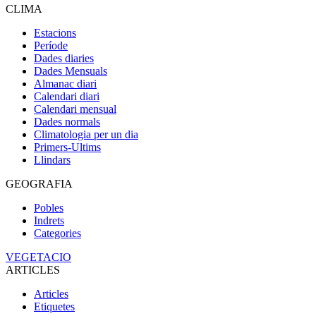
CLIMA
Estacions
Període
Dades diaries
Dades Mensuals
Almanac diari
Calendari diari
Calendari mensual
Dades normals
Climatologia per un dia
Primers-Ultims
Llindars
GEOGRAFIA
Pobles
Indrets
Categories
VEGETACIO
ARTICLES
Articles
Etiquetes