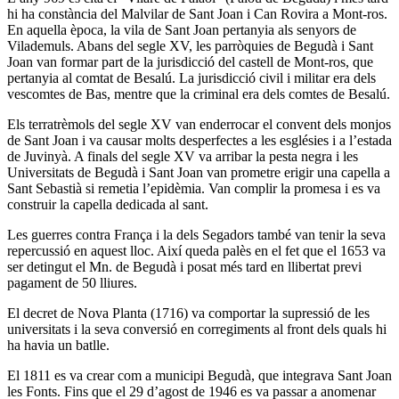
hi ha constància del Malvilar de Sant Joan i Can Rovira a Mont-ros.
En aquella època, la vila de Sant Joan pertanyia als senyors de
Vilademuls. Abans del segle XV, les parròquies de Begudà i Sant
Joan van formar part de la jurisdicció del castell de Mont-ros, que
pertanyia al comtat de Besalú. La jurisdicció civil i militar era dels
vescomtes de Bas, mentre que la criminal era dels comtes de Besalú.
Els terratrèmols del segle XV van enderrocar el convent dels monjos
de Sant Joan i va causar molts desperfectes a les esglésies i a l’estada
de Juvinyà. A finals del segle XV va arribar la pesta negra i les
Universitats de Begudà i Sant Joan van prometre erigir una capella a
Sant Sebastià si remetia l’epidèmia. Van complir la promesa i es va
construir la capella dedicada al sant.
Les guerres contra França i la dels Segadors també van tenir la seva
repercussió en aquest lloc. Així queda palès en el fet que el 1653 va
ser detingut el Mn. de Begudà i posat més tard en llibertat previ
pagament de 50 lliures.
El decret de Nova Planta (1716) va comportar la supressió de les
universitats i la seva conversió en corregiments al front dels quals hi
ha havia un batlle.
El 1811 es va crear com a municipi Begudà, que integrava Sant Joan
les Fonts. Fins que el 29 d’agost de 1946 es va passar a anomenar