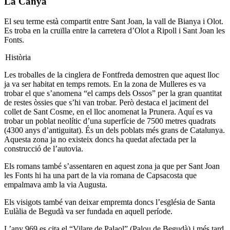
La Canya
El seu terme està compartit entre Sant Joan, la vall de Bianya i Olot.
Es troba en la cruïlla entre la carretera d’Olot a Ripoll i Sant Joan les
Fonts.
Història
Les troballes de la cinglera de Fontfreda demostren que aquest lloc
ja va ser habitat en temps remots. En la zona de Mulleres es va
trobar el que s’anomena “el camps dels Ossos” per la gran quantitat
de restes òssies que s’hi van trobar. Però destaca el jaciment del
collet de Sant Cosme, en el lloc anomenat la Prunera. Aquí es va
trobar un poblat neolític d’una superfície de 7500 metres quadrats
(4300 anys d’antiguitat). És un dels poblats més grans de Catalunya.
Aquesta zona ja no existeix doncs ha quedat afectada per la
construcció de l’autovia.
Els romans també s’assentaren en aquest zona ja que per Sant Joan
les Fonts hi ha una part de la via romana de Capsacosta que
empalmava amb la via Augusta.
Els visigots també van deixar empremta doncs l’església de Santa
Eulàlia de Begudà va ser fundada en aquell període.
L’any 969 es cita el “Vilare de Palaol” (Palou de Begudà) i més tard