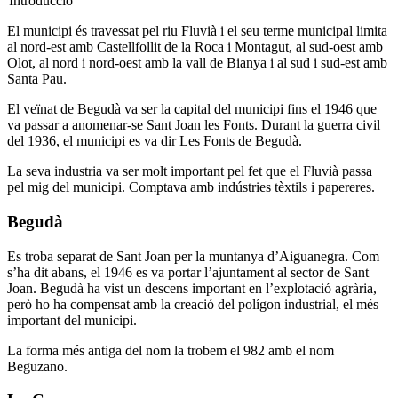
Introducció
El municipi és travessat pel riu Fluvià i el seu terme municipal limita
al nord-est amb Castellfollit de la Roca i Montagut, al sud-oest amb
Olot, al nord i nord-oest amb la vall de Bianya i al sud i sud-est amb
Santa Pau.
El veïnat de Begudà va ser la capital del municipi fins el 1946 que
va passar a anomenar-se Sant Joan les Fonts. Durant la guerra civil
del 1936, el municipi es va dir Les Fonts de Begudà.
La seva industria va ser molt important pel fet que el Fluvià passa
pel mig del municipi. Comptava amb indústries tèxtils i papereres.
Begudà
Es troba separat de Sant Joan per la muntanya d’Aiguanegra. Com
s’ha dit abans, el 1946 es va portar l’ajuntament al sector de Sant
Joan. Begudà ha vist un descens important en l’explotació agrària,
però ho ha compensat amb la creació del polígon industrial, el més
important del municipi.
La forma més antiga del nom la trobem el 982 amb el nom
Beguzano.