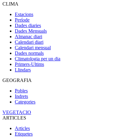
CLIMA
Estacions
Període
Dades diaries
Dades Mensuals
Almanac diari
Calendari diari
Calendari mensual
Dades normals
Climatologia per un dia
Primers-Ultims
Llindars
GEOGRAFIA
Pobles
Indrets
Categories
VEGETACIO
ARTICLES
Articles
Etiquetes