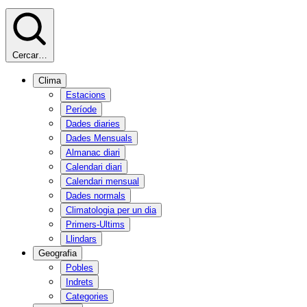
Cercar…
Clima
Estacions
Període
Dades diaries
Dades Mensuals
Almanac diari
Calendari diari
Calendari mensual
Dades normals
Climatologia per un dia
Primers-Ultims
Llindars
Geografia
Pobles
Indrets
Categories