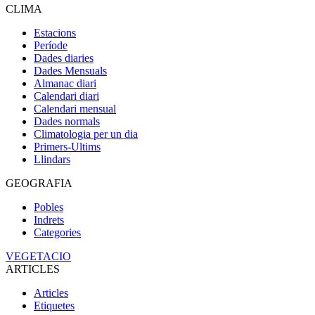
CLIMA
Estacions
Període
Dades diaries
Dades Mensuals
Almanac diari
Calendari diari
Calendari mensual
Dades normals
Climatologia per un dia
Primers-Ultims
Llindars
GEOGRAFIA
Pobles
Indrets
Categories
VEGETACIO
ARTICLES
Articles
Etiquetes