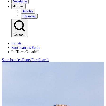
Vegetacio
Articles
Articles
Etiquetes
Cercar…
Indrets
Sant Joan les Fonts
La Torre Canadell
Sant Joan les Fonts
Fortificació