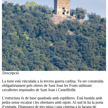
Descripció
La torre està vinculada a la tercera guerra carlina. Va ser construïda
obligatòriament pels obrers de Sant Joan les Fonts utilitzant
cavalleries requisades de Sant Joan i Castellfollit.
L’estructura és de base quadrada amb espitlleres. Està bastida amb
pedra sense escairar i les obertures amb rajols. Al sud hi ha la porta
d’entrada. Disposava de tres pisos i una cisterna a la façana de