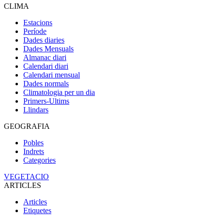
CLIMA
Estacions
Període
Dades diaries
Dades Mensuals
Almanac diari
Calendari diari
Calendari mensual
Dades normals
Climatologia per un dia
Primers-Ultims
Llindars
GEOGRAFIA
Pobles
Indrets
Categories
VEGETACIO
ARTICLES
Articles
Etiquetes