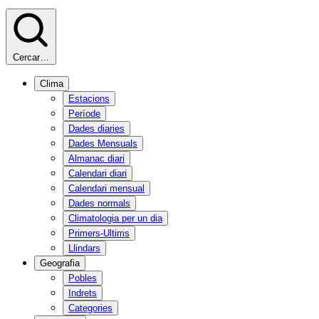
Cercar…
Clima
Estacions
Període
Dades diaries
Dades Mensuals
Almanac diari
Calendari diari
Calendari mensual
Dades normals
Climatologia per un dia
Primers-Ultims
Llindars
Geografia
Pobles
Indrets
Categories