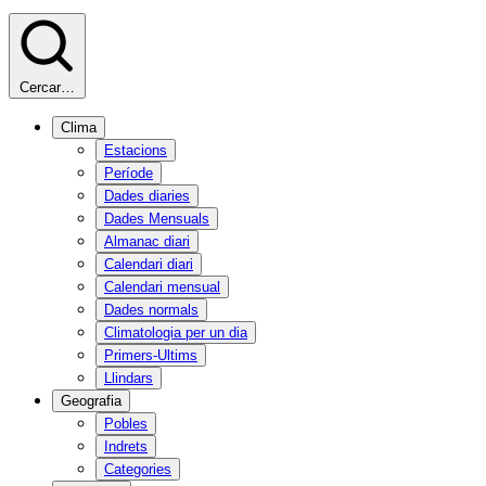
Cercar…
Clima
Estacions
Període
Dades diaries
Dades Mensuals
Almanac diari
Calendari diari
Calendari mensual
Dades normals
Climatologia per un dia
Primers-Ultims
Llindars
Geografia
Pobles
Indrets
Categories