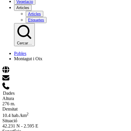
Vegetacio
Articles
Articles
Etiquetes
Cercar…
Pobles
Montagut i Oix
Dades
Altura
276 m.
Densitat
2
10.4 hab./km
Situació
42.231 N - 2.595 E