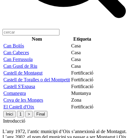
Nom
Etiqueta
Can Bolós
Casa
Can Cabeces
Casa
Can Ferrussola
Casa
Can Gustí de Riu
Casa
Castell de Montagut
Fortificació
Castell de Toralles o del Montpetit
Fortificació
Castell S'Espasa
Fortificació
Comanegra
Muntanya
Cova de les Monges
Zona
El Castell d'Oix
Fortificació
Inici
1
>
Final
Introducció
L’any 1972, l’antic municipi d’Oix s’annexionà al de Montagut.
L’any 2002, el nom del municipi va passar a ser Montagut i Oix,