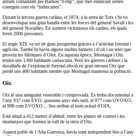
armats comandats per Ramon “Felip”, que més endavant serien
coneguts com els “trabucaires”.
Durant la tercera guerra carlina, el 1874, a la serra de Toix s’hi va
desenvolupar una gran batalla entre les forces del general Savall i les
del general Novailles. En sortiren victoriosos els carlins, els quals
feren 2000 presoners.
El segle XIX va ser de gran prosperitat gràcies a l’activitat forestal i
agrícola. També hi havia alguns molins fariners i d’oli i un teler que
proveïa les fàbriques d’Olot. En aquesta època, Montagut i Oix
tenien uns 1300 habitants cadascuna. Però les guerres carlines i la
davallada de l’explotació forestal afectà en gran mesura Oix que
perdé uns 400 habitants mentre que Montagut mantenia la població.
Oix
Oix té una antiguitat venerable i comprovada. Es troba documentat a
l’any 937 com EVO, quaranta anys més tard, al 977 com OVOXO,
al 998 com EVOXO… fins arribar al nom actual d’OIX.
Està situat a 412 metres d’altitud, entre les planes de conreu i les
muntanyes que formen la vall de la riera d’Oix.
Aquest poble de l’Alta Garrotxa, havia estat independent fins a l’any