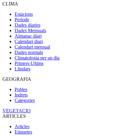
CLIMA
Estacions
Període
Dades diaries
Dades Mensuals
Almanac diari
Calendari diari
Calendari mensual
Dades normals
Climatologia per un dia
Primers-Ultims
Llindars
GEOGRAFIA
Pobles
Indrets
Categories
VEGETACIO
ARTICLES
Articles
Etiquetes