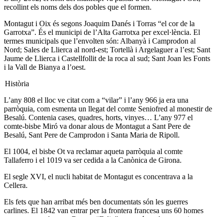
recollint els noms dels dos pobles que el formen.
Montagut i Oix és segons Joaquim Danés i Torras “el cor de la
Garrotxa”. És el municipi de l’Alta Garrotxa per excel·lència. El
termes municipals que l’envolten són: Albanyà i Camprodon al
Nord; Sales de Llierca al nord-est; Tortellà i Argelaguer a l’est; Sant
Jaume de Llierca i Castellfollit de la roca al sud; Sant Joan les Fonts
i la Vall de Bianya a l’oest.
Història
L’any 808 el lloc ve citat com a “vilar” i l’any 966 ja era una
parròquia, com esmenta un llegat del comte Seniofred al monestir de
Besalú. Contenia cases, quadres, horts, vinyes… L’any 977 el
comte-bisbe Miró va donar alous de Montagut a Sant Pere de
Besalú, Sant Pere de Camprodon i Santa Maria de Ripoll.
El 1004, el bisbe Ot va reclamar aqueta parròquia al comte
Tallaferro i el 1019 va ser cedida a la Canònica de Girona.
El segle XVI, el nucli habitat de Montagut es concentrava a la
Cellera.
Els fets que han arribat més ben documentats són les guerres
carlines. El 1842 van entrar per la frontera francesa uns 60 homes