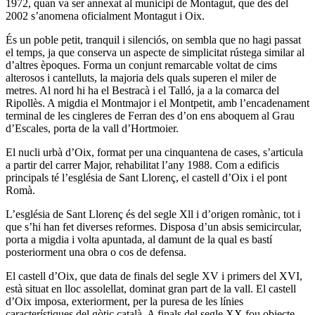
1972, quan va ser annexat al municipi de Montagut, que des del
2002 s’anomena oficialment Montagut i Oix.
És un poble petit, tranquil i silenciós, on sembla que no hagi passat
el temps, ja que conserva un aspecte de simplicitat rústega similar al
d’altres èpoques. Forma un conjunt remarcable voltat de cims
alterosos i cantelluts, la majoria dels quals superen el miler de
metres. Al nord hi ha el Bestracà i el Talló, ja a la comarca del
Ripollès. A migdia el Montmajor i el Montpetit, amb l’encadenament
terminal de les cingleres de Ferran des d’on ens aboquem al Grau
d’Escales, porta de la vall d’Hortmoier.
El nucli urbà d’Oix, format per una cinquantena de cases, s’articula
a partir del carrer Major, rehabilitat l’any 1988. Com a edificis
principals té l’església de Sant Llorenç, el castell d’Oix i el pont
Romà.
L’església de Sant Llorenç és del segle Xll i d’origen romànic, tot i
que s’hi han fet diverses reformes. Disposa d’un absis semicircular,
porta a migdia i volta apuntada, al damunt de la qual es bastí
posteriorment una obra o cos de defensa.
El castell d’Oix, que data de finals del segle XV i primers del XVI,
està situat en lloc assolellat, dominat gran part de la vall. El castell
d’Oix imposa, exteriorment, per la puresa de les línies
característiques del gòtic català. A finals del segle XX fou objecte