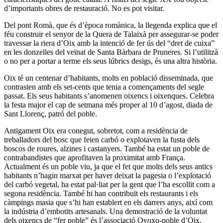
d’importants obres de restauració. No es pot visitar.
Del pont Romà, que és d’època romànica, la llegenda explica que el
féu construir el senyor de la Quera de Talaixà per assegurar-se poder
travessar la riera d’Oix amb la intenció de fer ús del “dret de cuixa”
en les donzelles del veïnat de Santa Bàrbara de Pruneres. Si l’utilitzà
o no per a portar a terme els seus lúbrics desigs, és una altra història.
Oix té un centenar d’habitants, molts en població disseminada, que
contrasten amb els set-cents que tenia a començaments del segle
passat. Els seus habitants s’anomenen oixencs i oixenques. Celebra
la festa major el cap de setmana més proper al 10 d’agost, diada de
Sant Llorenç, patró del poble.
Antigament Oix era conegut, sobretot, com a residència de
treballadors del bosc que feien carbó o explotaven la fusta dels
boscos de roures, alzines i castanyers. També ha estat un poble de
contrabandistes que aprofitaven la proximitat amb França.
Actualment és un poble viu, ja que el fet que molts dels seus antics
habitants n’hagin marxat per haver deixat la pagesia o l’explotació
del carbó vegetal, ha estat pal·liat per la gent que l’ha escollit com a
segona residència. També hi han contribuït els restaurants i els
càmpings masia que s’hi han establert en els darrers anys, així com
la indústria d’embotits artesanals. Una demostració de la voluntat
dels oixencs de “fer poble” és l’associació Ovoxo-poble d’Oix,