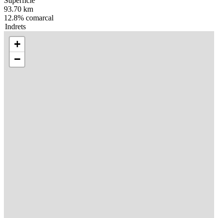
Superfície
93.70 km
12.8% comarcal
Indrets
+
−