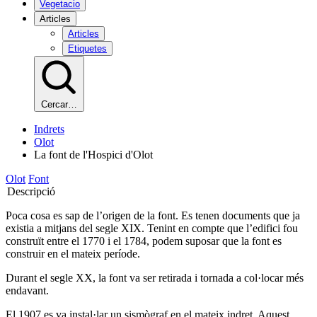
Vegetacio
Articles
Articles
Etiquetes
Cercar…
Indrets
Olot
La font de l'Hospici d'Olot
Olot
Font
Descripció
Poca cosa es sap de l’origen de la font. Es tenen documents que ja
existia a mitjans del segle XIX. Tenint en compte que l’edifici fou
construït entre el 1770 i el 1784, podem suposar que la font es
construir en el mateix període.
Durant el segle XX, la font va ser retirada i tornada a col·locar més
endavant.
El 1907 es va instal·lar un sismògraf en el mateix indret. Aquest,