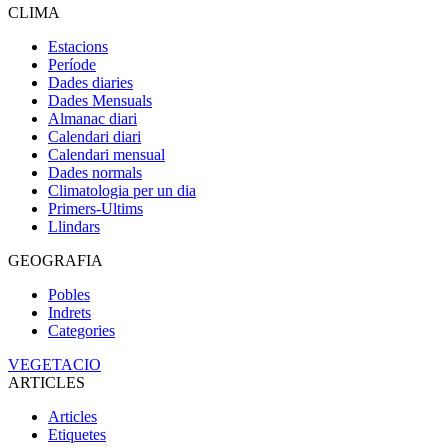
CLIMA
Estacions
Període
Dades diaries
Dades Mensuals
Almanac diari
Calendari diari
Calendari mensual
Dades normals
Climatologia per un dia
Primers-Ultims
Llindars
GEOGRAFIA
Pobles
Indrets
Categories
VEGETACIO
ARTICLES
Articles
Etiquetes