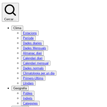
Cercar…
Clima
Estacions
Període
Dades diaries
Dades Mensuals
Almanac diari
Calendari diari
Calendari mensual
Dades normals
Climatologia per un dia
Primers-Ultims
Llindars
Geografia
Pobles
Indrets
Categories