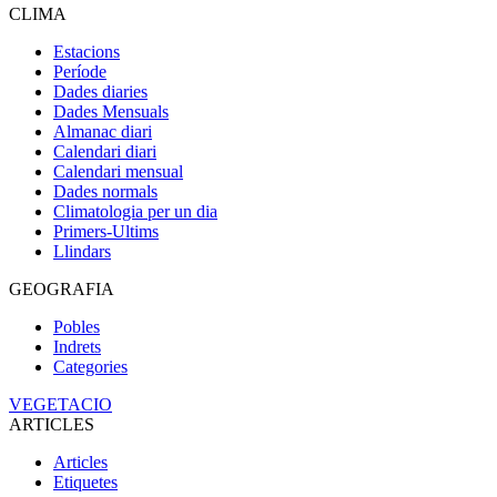
CLIMA
Estacions
Període
Dades diaries
Dades Mensuals
Almanac diari
Calendari diari
Calendari mensual
Dades normals
Climatologia per un dia
Primers-Ultims
Llindars
GEOGRAFIA
Pobles
Indrets
Categories
VEGETACIO
ARTICLES
Articles
Etiquetes