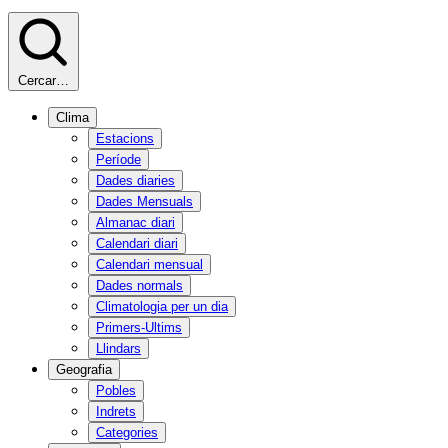
Cercar…
Clima
Estacions
Període
Dades diaries
Dades Mensuals
Almanac diari
Calendari diari
Calendari mensual
Dades normals
Climatologia per un dia
Primers-Ultims
Llindars
Geografia
Pobles
Indrets
Categories