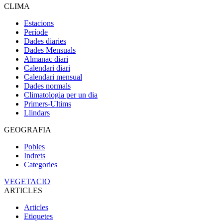
CLIMA
Estacions
Període
Dades diaries
Dades Mensuals
Almanac diari
Calendari diari
Calendari mensual
Dades normals
Climatologia per un dia
Primers-Ultims
Llindars
GEOGRAFIA
Pobles
Indrets
Categories
VEGETACIO
ARTICLES
Articles
Etiquetes