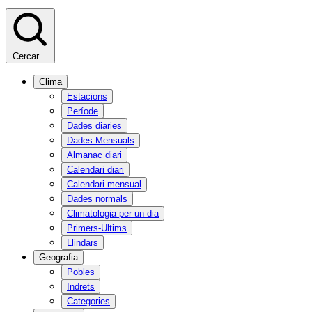
Cercar…
Clima
Estacions
Període
Dades diaries
Dades Mensuals
Almanac diari
Calendari diari
Calendari mensual
Dades normals
Climatologia per un dia
Primers-Ultims
Llindars
Geografia
Pobles
Indrets
Categories