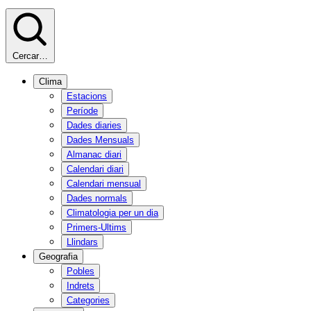
Cercar…
Clima
Estacions
Període
Dades diaries
Dades Mensuals
Almanac diari
Calendari diari
Calendari mensual
Dades normals
Climatologia per un dia
Primers-Ultims
Llindars
Geografia
Pobles
Indrets
Categories