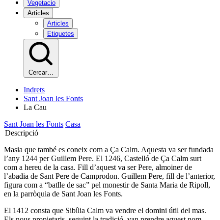
Vegetacio
Articles
Articles
Etiquetes
Cercar…
Indrets
Sant Joan les Fonts
La Cau
Sant Joan les Fonts
Casa
Descripció
Masia que també es coneix com a Ça Calm. Aquesta va ser fundada
l’any 1244 per Guillem Pere. El 1246, Castelló de Ça Calm surt
com a hereu de la casa. Fill d’aquest va ser Pere, almoiner de
l’abadia de Sant Pere de Camprodon. Guillem Pere, fill de l’anterior,
figura com a “batlle de sac” pel monestir de Santa Maria de Ripoll,
en la parròquia de Sant Joan les Fonts.
El 1412 consta que Sibília Calm va vendre el domini útil del mas.
Els nous propietaris, seguint la tradició, van prendre aquest nom.