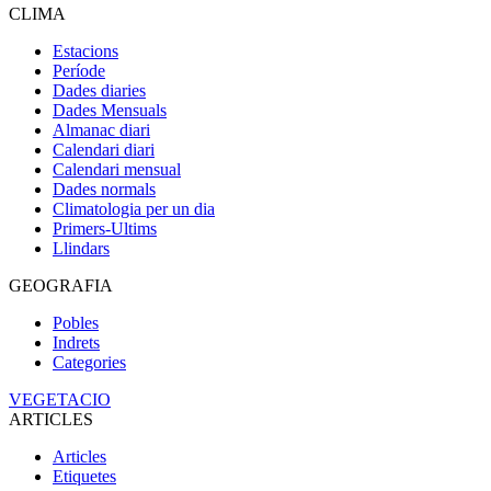
CLIMA
Estacions
Període
Dades diaries
Dades Mensuals
Almanac diari
Calendari diari
Calendari mensual
Dades normals
Climatologia per un dia
Primers-Ultims
Llindars
GEOGRAFIA
Pobles
Indrets
Categories
VEGETACIO
ARTICLES
Articles
Etiquetes