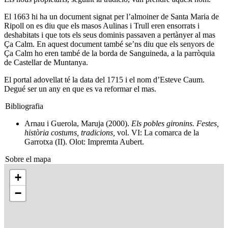
El 1663 hi ha un document signat per l’almoiner de Santa Maria de
Ripoll on es diu que els masos Aulinas i Trull eren ensorrats i
deshabitats i que tots els seus dominis passaven a pertànyer al mas
Ça Calm. En aquest document també se’ns diu que els senyors de
Ça Calm ho eren també de la borda de Sanguineda, a la parròquia
de Castellar de Muntanya.
El portal adovellat té la data del 1715 i el nom d’Esteve Caum.
Degué ser un any en que es va reformar el mas.
Bibliografia
Arnau i Guerola, Maruja (2000).
Els pobles gironins. Festes,
història costums, tradicions,
vol. VI: La comarca de la
Garrotxa (II). Olot: Impremta Aubert.
Sobre el mapa
+
−