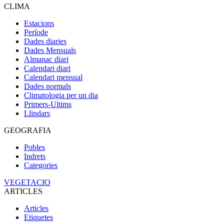
CLIMA
Estacions
Període
Dades diaries
Dades Mensuals
Almanac diari
Calendari diari
Calendari mensual
Dades normals
Climatologia per un dia
Primers-Ultims
Llindars
GEOGRAFIA
Pobles
Indrets
Categories
VEGETACIO
ARTICLES
Articles
Etiquetes