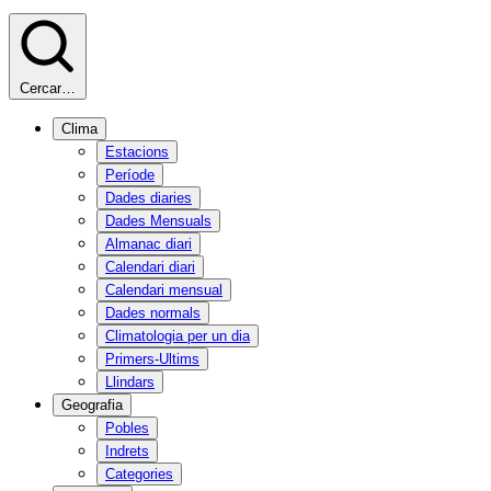
Cercar…
Clima
Estacions
Període
Dades diaries
Dades Mensuals
Almanac diari
Calendari diari
Calendari mensual
Dades normals
Climatologia per un dia
Primers-Ultims
Llindars
Geografia
Pobles
Indrets
Categories