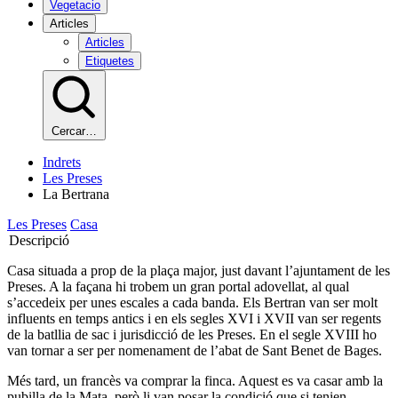
Vegetacio
Articles
Articles
Etiquetes
Cercar…
Indrets
Les Preses
La Bertrana
Les Preses
Casa
Descripció
Casa situada a prop de la plaça major, just davant l’ajuntament de les
Preses. A la façana hi trobem un gran portal adovellat, al qual
s’accedeix per unes escales a cada banda. Els Bertran van ser molt
influents en temps antics i en els segles XVI i XVII van ser regents
de la batllia de sac i jurisdicció de les Preses. En el segle XVIII ho
van tornar a ser per nomenament de l’abat de Sant Benet de Bages.
Més tard, un francès va comprar la finca. Aquest es va casar amb la
pubilla de la Mata, però li van posar la condició que si tenien