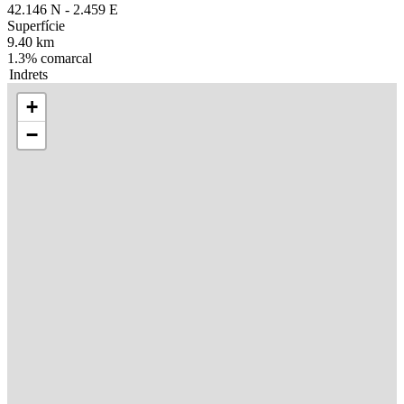
42.146 N - 2.459 E
Superfície
9.40 km
1.3% comarcal
Indrets
+
−