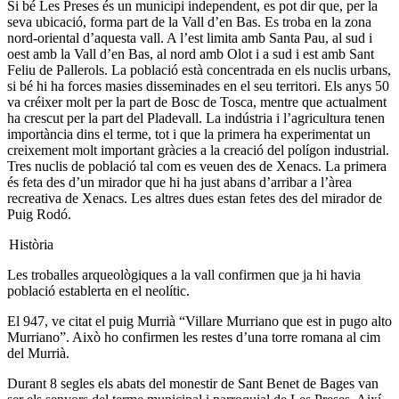
Si bé Les Preses és un municipi independent, es pot dir que, per la
seva ubicació, forma part de la Vall d’en Bas. Es troba en la zona
nord-oriental d’aquesta vall. A l’est limita amb Santa Pau, al sud i
oest amb la Vall d’en Bas, al nord amb Olot i a sud i est amb Sant
Feliu de Pallerols. La població està concentrada en els nuclis urbans,
si bé hi ha forces masies disseminades en el seu territori. Els anys 50
va créixer molt per la part de Bosc de Tosca, mentre que actualment
ha crescut per la part del Pladevall. La indústria i l’agricultura tenen
importància dins el terme, tot i que la primera ha experimentat un
creixement molt important gràcies a la creació del polígon industrial.
Tres nuclis de població tal com es veuen des de Xenacs. La primera
és feta des d’un mirador que hi ha just abans d’arribar a l’àrea
recreativa de Xenacs. Les altres dues estan fetes des del mirador de
Puig Rodó.
Història
Les troballes arqueològiques a la vall confirmen que ja hi havia
població establerta en el neolític.
El 947, ve citat el puig Murrià “Villare Murriano que est in pugo alto
Murriano”. Això ho confirmen les restes d’una torre romana al cim
del Murrià.
Durant 8 segles els abats del monestir de Sant Benet de Bages van