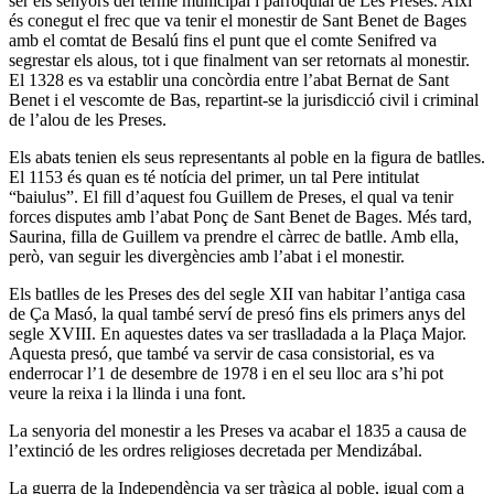
ser els senyors del terme municipal i parroquial de Les Preses. Així
és conegut el frec que va tenir el monestir de Sant Benet de Bages
amb el comtat de Besalú fins el punt que el comte Senifred va
segrestar els alous, tot i que finalment van ser retornats al monestir.
El 1328 es va establir una concòrdia entre l’abat Bernat de Sant
Benet i el vescomte de Bas, repartint-se la jurisdicció civil i criminal
de l’alou de les Preses.
Els abats tenien els seus representants al poble en la figura de batlles.
El 1153 és quan es té notícia del primer, un tal Pere intitulat
“baiulus”. El fill d’aquest fou Guillem de Preses, el qual va tenir
forces disputes amb l’abat Ponç de Sant Benet de Bages. Més tard,
Saurina, filla de Guillem va prendre el càrrec de batlle. Amb ella,
però, van seguir les divergències amb l’abat i el monestir.
Els batlles de les Preses des del segle XII van habitar l’antiga casa
de Ça Masó, la qual també serví de presó fins els primers anys del
segle XVIII. En aquestes dates va ser traslladada a la Plaça Major.
Aquesta presó, que també va servir de casa consistorial, es va
enderrocar l’1 de desembre de 1978 i en el seu lloc ara s’hi pot
veure la reixa i la llinda i una font.
La senyoria del monestir a les Preses va acabar el 1835 a causa de
l’extinció de les ordres religioses decretada per Mendizábal.
La guerra de la Independència va ser tràgica al poble, igual com a