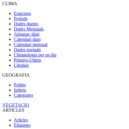
CLIMA
Estacions
Període
Dades diaries
Dades Mensuals
Almanac diari
Calendari diari
Calendari mensual
Dades normals
Climatologia per un dia
Primers-Ultims
Llindars
GEOGRAFIA
Pobles
Indrets
Categories
VEGETACIO
ARTICLES
Articles
Etiquetes