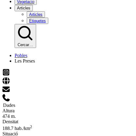
Vegetacio
Articles
Articles
Etiquetes
Cercar…
Pobles
Les Preses
Dades
Altura
474 m.
Densitat
2
188.7 hab./km
Situació