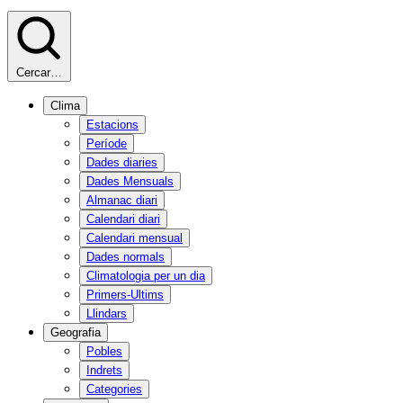
Cercar…
Clima
Estacions
Període
Dades diaries
Dades Mensuals
Almanac diari
Calendari diari
Calendari mensual
Dades normals
Climatologia per un dia
Primers-Ultims
Llindars
Geografia
Pobles
Indrets
Categories