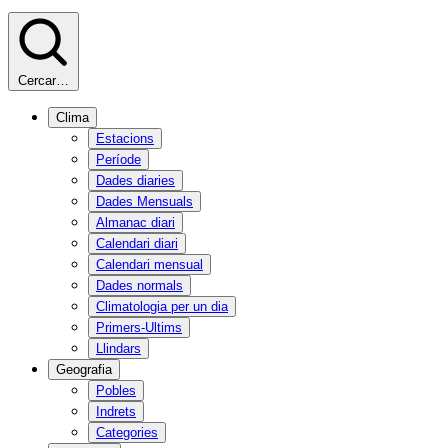
Cercar…
Clima
Estacions
Període
Dades diaries
Dades Mensuals
Almanac diari
Calendari diari
Calendari mensual
Dades normals
Climatologia per un dia
Primers-Ultims
Llindars
Geografia
Pobles
Indrets
Categories