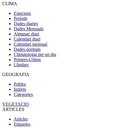
CLIMA
Estacions
Període
Dades diaries
Dades Mensuals
Almanac diari
Calendari diari
Calendari mensual
Dades normals
Climatologia per un dia
Primers-Ultims
Llindars
GEOGRAFIA
Pobles
Indrets
Categories
VEGETACIO
ARTICLES
Articles
Etiquetes