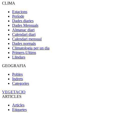
CLIMA
Estacions
Període
Dades diaries
Dades Mensuals
Almanac diari
Calendari diari
Calendari mensual
Dades normals
Climatologia per un dia
Primers-Ultims
Llindars
GEOGRAFIA
Pobles
Indrets
Categories
VEGETACIO
ARTICLES
Articles
Etiquetes