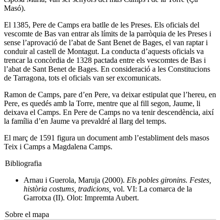
Masó).
El 1385, Pere de Camps era batlle de les Preses. Els oficials del
vescomte de Bas van entrar als límits de la parròquia de les Preses i
sense l’aprovació de l’abat de Sant Benet de Bages, el van raptar i
conduir al castell de Montagut. La conducta d’aquests oficials va
trencar la concòrdia de 1328 pactada entre els vescomtes de Bas i
l’abat de Sant Benet de Bages. En consideració a les Constitucions
de Tarragona, tots el oficials van ser excomunicats.
Ramon de Camps, pare d’en Pere, va deixar estipulat que l’hereu, en
Pere, es quedés amb la Torre, mentre que al fill segon, Jaume, li
deixava el Camps. En Pere de Camps no va tenir descendència, així
la família d’en Jaume va prevaldré al llarg del temps.
El març de 1591 figura un document amb l’establiment dels masos
Teix i Camps a Magdalena Camps.
Bibliografia
Arnau i Guerola, Maruja (2000).
Els pobles gironins. Festes,
història costums, tradicions,
vol. VI: La comarca de la
Garrotxa (II). Olot: Impremta Aubert.
Sobre el mapa