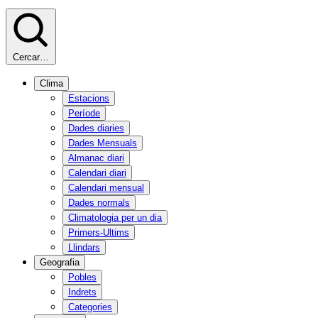
Cercar…
Clima
Estacions
Període
Dades diaries
Dades Mensuals
Almanac diari
Calendari diari
Calendari mensual
Dades normals
Climatologia per un dia
Primers-Ultims
Llindars
Geografia
Pobles
Indrets
Categories