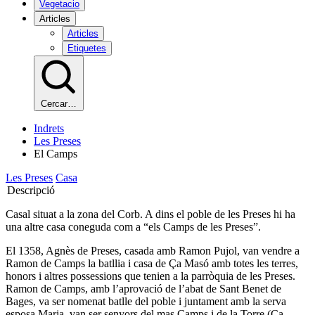
Vegetacio
Articles
Articles
Etiquetes
Cercar…
Indrets
Les Preses
El Camps
Les Preses
Casa
Descripció
Casal situat a la zona del Corb. A dins el poble de les Preses hi ha
una altre casa coneguda com a “els Camps de les Preses”.
El 1358, Agnès de Preses, casada amb Ramon Pujol, van vendre a
Ramon de Camps la batllia i casa de Ça Masó amb totes les terres,
honors i altres possessions que tenien a la parròquia de les Preses.
Ramon de Camps, amb l’aprovació de l’abat de Sant Benet de
Bages, va ser nomenat batlle del poble i juntament amb la serva
esposa Maria, van ser senyors del mas Camps i de la Torre (Ça