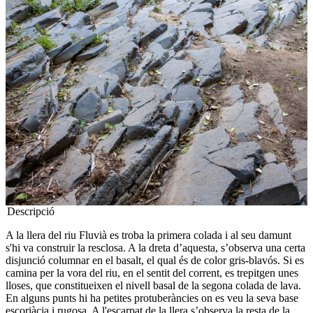
Descripció
A la llera del riu Fluvià es troba la primera colada i al seu damunt
s'hi va construir la resclosa. A la dreta d’aquesta, s’observa una certa
disjunció columnar en el basalt, el qual és de color gris-blavós. Si es
camina per la vora del riu, en el sentit del corrent, es trepitgen unes
lloses, que constitueixen el nivell basal de la segona colada de lava.
En alguns punts hi ha petites protuberàncies on es veu la seva base
escoriàcia i rugosa. A l'escarpat de la llera s’observa la resta de la