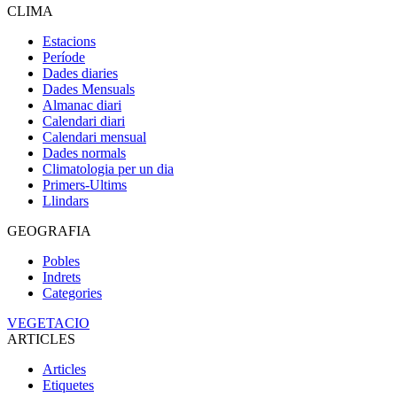
CLIMA
Estacions
Període
Dades diaries
Dades Mensuals
Almanac diari
Calendari diari
Calendari mensual
Dades normals
Climatologia per un dia
Primers-Ultims
Llindars
GEOGRAFIA
Pobles
Indrets
Categories
VEGETACIO
ARTICLES
Articles
Etiquetes