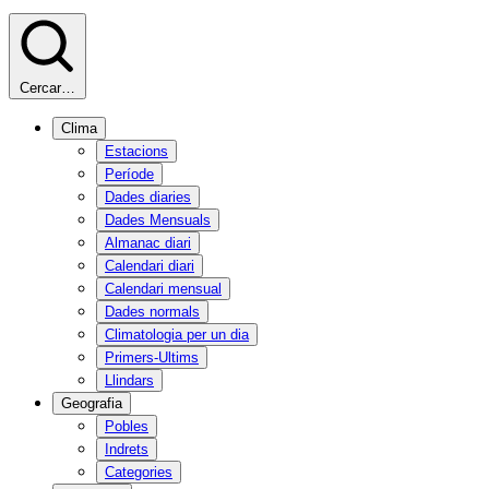
Cercar…
Clima
Estacions
Període
Dades diaries
Dades Mensuals
Almanac diari
Calendari diari
Calendari mensual
Dades normals
Climatologia per un dia
Primers-Ultims
Llindars
Geografia
Pobles
Indrets
Categories