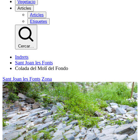
Vegetacio
Articles
Articles
Etiquetes
Cercar…
Indrets
Sant Joan les Fonts
Colada del Molí del Fondo
Sant Joan les Fonts
Zona