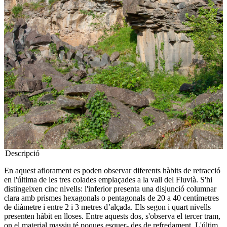
Descripció
En aquest aflorament es poden observar diferents hàbits de retracció
en l'última de les tres colades emplaçades a la vall del Fluvià. S'hi
distingeixen cinc nivells: l'inferior presenta una disjunció columnar
clara amb prismes hexagonals o pentagonals de 20 a 40 centímetres
de diàmetre i entre 2 i 3 metres d’alçada. Els segon i quart nivells
presenten hàbit en lloses. Entre aquests dos, s'observa el tercer tram,
on el material massiu té poques esquer- des de refredament. L'últim