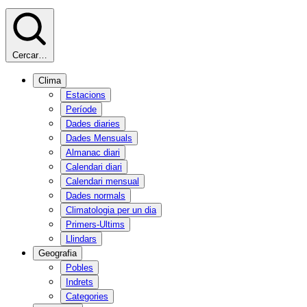
Cercar…
Clima
Estacions
Període
Dades diaries
Dades Mensuals
Almanac diari
Calendari diari
Calendari mensual
Dades normals
Climatologia per un dia
Primers-Ultims
Llindars
Geografia
Pobles
Indrets
Categories