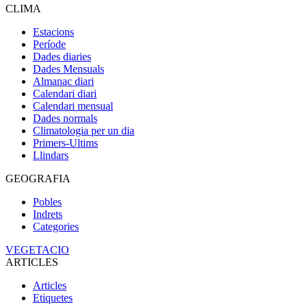
CLIMA
Estacions
Període
Dades diaries
Dades Mensuals
Almanac diari
Calendari diari
Calendari mensual
Dades normals
Climatologia per un dia
Primers-Ultims
Llindars
GEOGRAFIA
Pobles
Indrets
Categories
VEGETACIO
ARTICLES
Articles
Etiquetes