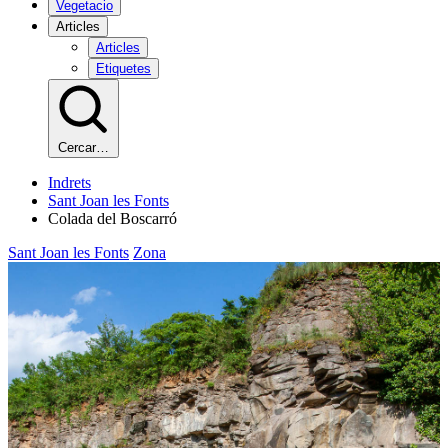
Vegetacio
Articles
Articles
Etiquetes
Cercar…
Indrets
Sant Joan les Fonts
Colada del Boscarró
Sant Joan les Fonts
Zona