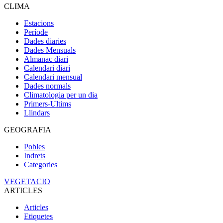
CLIMA
Estacions
Període
Dades diaries
Dades Mensuals
Almanac diari
Calendari diari
Calendari mensual
Dades normals
Climatologia per un dia
Primers-Ultims
Llindars
GEOGRAFIA
Pobles
Indrets
Categories
VEGETACIO
ARTICLES
Articles
Etiquetes