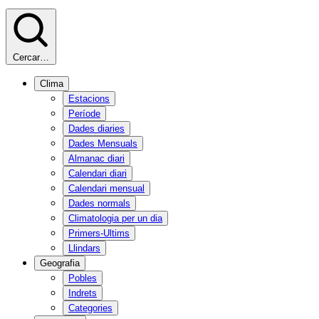
Cercar…
Clima
Estacions
Període
Dades diaries
Dades Mensuals
Almanac diari
Calendari diari
Calendari mensual
Dades normals
Climatologia per un dia
Primers-Ultims
Llindars
Geografia
Pobles
Indrets
Categories