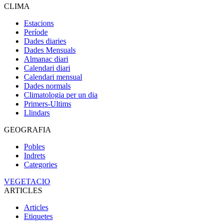
CLIMA
Estacions
Període
Dades diaries
Dades Mensuals
Almanac diari
Calendari diari
Calendari mensual
Dades normals
Climatologia per un dia
Primers-Ultims
Llindars
GEOGRAFIA
Pobles
Indrets
Categories
VEGETACIO
ARTICLES
Articles
Etiquetes