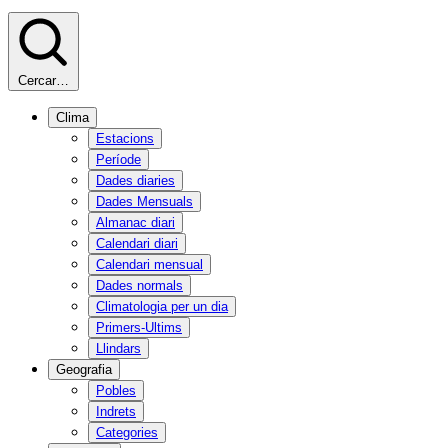
Cercar…
Clima
Estacions
Període
Dades diaries
Dades Mensuals
Almanac diari
Calendari diari
Calendari mensual
Dades normals
Climatologia per un dia
Primers-Ultims
Llindars
Geografia
Pobles
Indrets
Categories