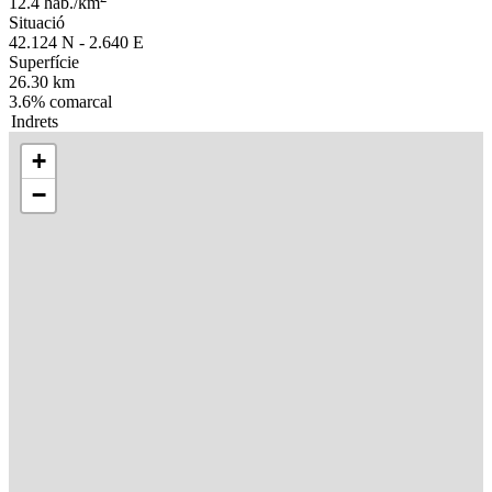
12.4 hab./km
Situació
42.124 N - 2.640 E
Superfície
26.30 km
3.6% comarcal
Indrets
+
−