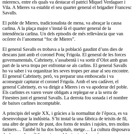
mierencs, entre els quals va destacar el patrici Miquel Verdaguer i
Vila. A Mieres va establir el seu quarter general el brigadier Francesc
Savalls.
El poble de Mieres, tradicionalista de mena, va abraçar la causa
carlina. A la plaça major s’instal·là el quarter general de la
intendència carlina. Un dels episodis de més rellevància que van
ocórrer és l’anomenat “foc de Mieres”.
El general Savalls es trobava a la població gaudint d’uns dies de
descans junt amb el coronel Ponç Frigola. El general de les forces
governamentals, Cabrinety, s’assabentà i va sortir d’Olot amb gran
part de la seva tropa per enfrontar-se als carlins. El general Savalls
ho va saber i va organitzar les seves tropes per anar al seu encontre.
El general Cabrinety, però, va preparar una emboscada i va
aconseguir capturar el coronel Frigola. Amb el seu cadàver, el
general Cabrinety, es va dirigir a Mieres i es va apoderar del poble.
Els carlistes es varen veure obligats a replegar-se a la serra de
Finestres junt el general Savalls. La derrota fou sonada i el nombre
de baixes carlines incomptable.
A principis del segle XX, i gràcies a la normalitat de l’època, es va
desenvolupar la indústria. S’hi instal·la una fàbrica de teixits de fil,
una altre de gènere de punt, dos forns de teules i rajoles, tres molins
fariners… També hi ha dos hospitals, metge… La cultura disposava