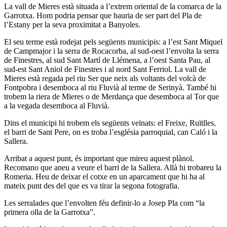
La vall de Mieres està situada a l’extrem oriental de la comarca de la
Garrotxa. Hom podria pensar que hauria de ser part del Pla de
l’Estany per la seva proximitat a Banyoles.
El seu terme està rodejat pels següents municipis: a l’est Sant Miquel
de Campmajor i la serra de Rocacorba, al sud-oest l’envolta la serra
de Finestres, al sud Sant Martí de Llémena, a l’oest Santa Pau, al
sud-est Sant Aniol de Finestres i al nord Sant Ferriol. La vall de
Mieres està regada pel riu Ser que neix als voltants del volcà de
Fontpobra i desemboca al riu Fluvià al terme de Serinyà. També hi
trobem la riera de Mieres o de Merdança que desemboca al Tor que
a la vegada desemboca al Fluvià.
Dins el municipi hi trobem els següents veïnats: el Freixe, Ruïtlles,
el barri de Sant Pere, on es troba l’església parroquial, can Caló i la
Sallera.
Arribat a aquest punt, és important que mireu aquest plànol.
Recomano que aneu a veure el barri de la Sallera. Allà hi trobareu la
Romeria. Heu de deixar el cotxe en un aparcament que hi ha al
mateix punt des del que es va tirar la segona fotografia.
Les serralades que l’envolten féu definir-lo a Josep Pla com “la
primera olla de la Garrotxa”.