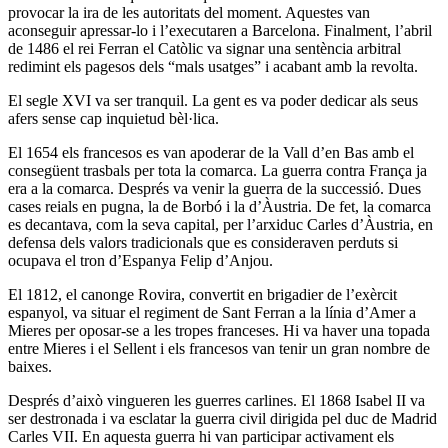
provocar la ira de les autoritats del moment. Aquestes van
aconseguir apressar-lo i l’executaren a Barcelona. Finalment, l’abril
de 1486 el rei Ferran el Catòlic va signar una sentència arbitral
redimint els pagesos dels “mals usatges” i acabant amb la revolta.
El segle XVI va ser tranquil. La gent es va poder dedicar als seus
afers sense cap inquietud bèl·lica.
El 1654 els francesos es van apoderar de la Vall d’en Bas amb el
consegüent trasbals per tota la comarca. La guerra contra França ja
era a la comarca. Després va venir la guerra de la successió. Dues
cases reials en pugna, la de Borbó i la d’Àustria. De fet, la comarca
es decantava, com la seva capital, per l’arxiduc Carles d’Àustria, en
defensa dels valors tradicionals que es consideraven perduts si
ocupava el tron d’Espanya Felip d’Anjou.
El 1812, el canonge Rovira, convertit en brigadier de l’exèrcit
espanyol, va situar el regiment de Sant Ferran a la línia d’Amer a
Mieres per oposar-se a les tropes franceses. Hi va haver una topada
entre Mieres i el Sellent i els francesos van tenir un gran nombre de
baixes.
Després d’això vingueren les guerres carlines. El 1868 Isabel II va
ser destronada i va esclatar la guerra civil dirigida pel duc de Madrid
Carles VII. En aquesta guerra hi van participar activament els