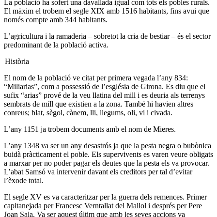
La població ha sofert una davallada igual com tots els pobles rurals.
El màxim el trobem el segle XIX amb 1516 habitants, fins avui que
només compte amb 344 habitants.
L’agricultura i la ramaderia – sobretot la cria de bestiar – és el sector
predominant de la població activa.
Història
El nom de la població ve citat per primera vegada l’any 834:
“Miliarias”, com a possessió de l’església de Girona. Es diu que el
sufix “arias” prové de la veu llatina del mill i es deuria als terrenys
sembrats de mill que existien a la zona. També hi havien altres
conreus; blat, sègol, cànem, lli, llegums, oli, vi i civada.
L’any 1151 ja trobem documents amb el nom de Mieres.
L’any 1348 va ser un any desastrós ja que la pesta negra o bubònica
buidà pràcticament el poble. Els supervivents es varen veure obligats
a marxar per no poder pagar els deutes que la pesta els va provocar.
L’abat Samsó va intervenir davant els creditors per tal d’evitar
l’èxode total.
El segle XV es va caracteritzar per la guerra dels remences. Primer
capitanejada per Francesc Verntallat del Mallol i després per Pere
Joan Sala. Va ser aquest últim que amb les seves accions va