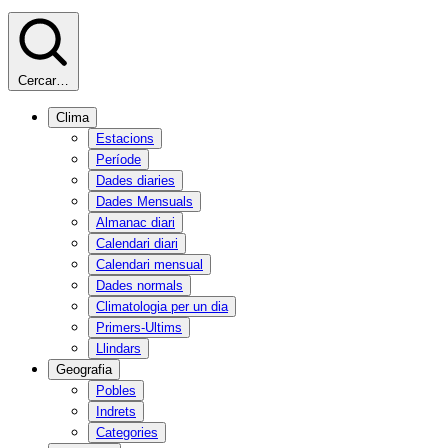
Cercar…
Clima
Estacions
Període
Dades diaries
Dades Mensuals
Almanac diari
Calendari diari
Calendari mensual
Dades normals
Climatologia per un dia
Primers-Ultims
Llindars
Geografia
Pobles
Indrets
Categories