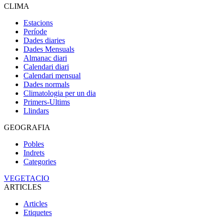
CLIMA
Estacions
Període
Dades diaries
Dades Mensuals
Almanac diari
Calendari diari
Calendari mensual
Dades normals
Climatologia per un dia
Primers-Ultims
Llindars
GEOGRAFIA
Pobles
Indrets
Categories
VEGETACIO
ARTICLES
Articles
Etiquetes