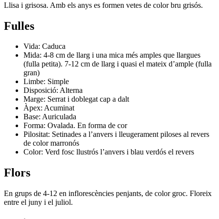
Llisa i grisosa. Amb els anys es formen vetes de color bru grisós.
Fulles
Vida: Caduca
Mida: 4-8 cm de llarg i una mica més amples que llargues
(fulla petita). 7-12 cm de llarg i quasi el mateix d’ample (fulla
gran)
Limbe: Simple
Disposició: Alterna
Marge: Serrat i doblegat cap a dalt
Àpex: Acuminat
Base: Auriculada
Forma: Ovalada. En forma de cor
Pilositat: Setinades a l’anvers i lleugerament piloses al revers
de color marronós
Color: Verd fosc llustrós l’anvers i blau verdós el revers
Flors
En grups de 4-12 en inflorescències penjants, de color groc. Floreix
entre el juny i el juliol.