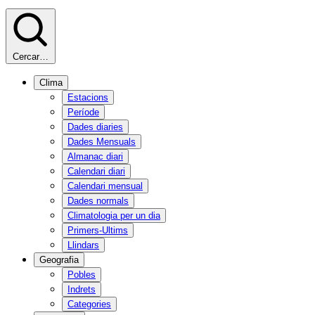
Cercar…
Clima
Estacions
Període
Dades diaries
Dades Mensuals
Almanac diari
Calendari diari
Calendari mensual
Dades normals
Climatologia per un dia
Primers-Ultims
Llindars
Geografia
Pobles
Indrets
Categories