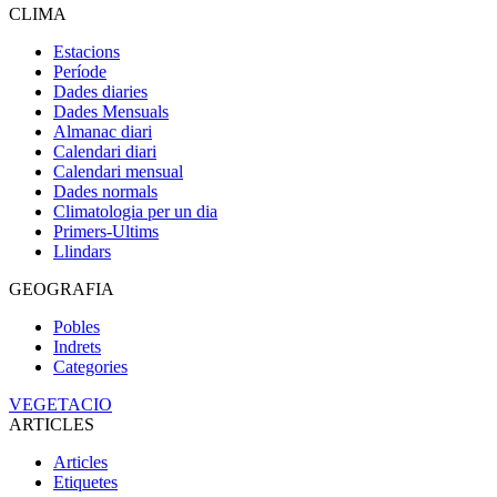
CLIMA
Estacions
Període
Dades diaries
Dades Mensuals
Almanac diari
Calendari diari
Calendari mensual
Dades normals
Climatologia per un dia
Primers-Ultims
Llindars
GEOGRAFIA
Pobles
Indrets
Categories
VEGETACIO
ARTICLES
Articles
Etiquetes