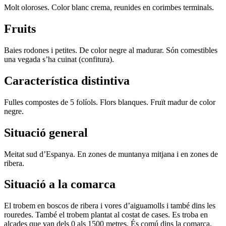
Molt oloroses. Color blanc crema, reunides en corimbes terminals.
Fruits
Baies rodones i petites. De color negre al madurar. Són comestibles
una vegada s’ha cuinat (confitura).
Característica distintiva
Fulles compostes de 5 folíols. Flors blanques. Fruït madur de color
negre.
Situació general
Meitat sud d’Espanya. En zones de muntanya mitjana i en zones de
ribera.
Situació a la comarca
El trobem en boscos de ribera i vores d’aiguamolls i també dins les
rouredes. També el trobem plantat al costat de cases. Es troba en
alçades que van dels 0 als 1500 metres. És comú dins la comarca.