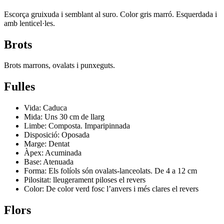
Escorça gruixuda i semblant al suro. Color gris marró. Esquerdada i
amb lenticel·les.
Brots
Brots marrons, ovalats i punxeguts.
Fulles
Vida: Caduca
Mida: Uns 30 cm de llarg
Limbe: Composta. Imparipinnada
Disposició: Oposada
Marge: Dentat
Àpex: Acuminada
Base: Atenuada
Forma: Els folíols són ovalats-lanceolats. De 4 a 12 cm
Pilositat: lleugerament piloses el revers
Color: De color verd fosc l’anvers i més clares el revers
Flors