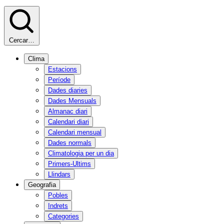
Cercar…
Clima
Estacions
Període
Dades diaries
Dades Mensuals
Almanac diari
Calendari diari
Calendari mensual
Dades normals
Climatologia per un dia
Primers-Ultims
Llindars
Geografia
Pobles
Indrets
Categories