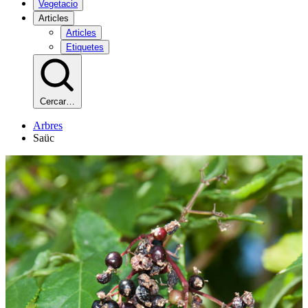
Vegetacio
Articles
Articles
Etiquetes
Cercar…
Arbres
Saüc