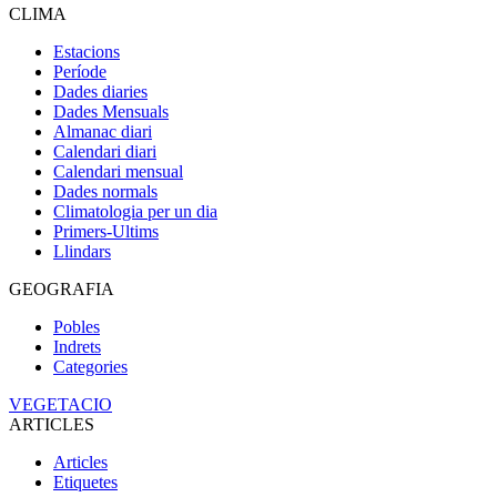
CLIMA
Estacions
Període
Dades diaries
Dades Mensuals
Almanac diari
Calendari diari
Calendari mensual
Dades normals
Climatologia per un dia
Primers-Ultims
Llindars
GEOGRAFIA
Pobles
Indrets
Categories
VEGETACIO
ARTICLES
Articles
Etiquetes