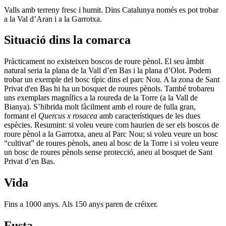
Valls amb terreny fresc i humit. Dins Catalunya només es pot trobar
a la Val d’Aran i a la Garrotxa.
Situació dins la comarca
Pràcticament no existeixen boscos de roure pènol. El seu àmbit
natural seria la plana de la Vall d’en Bas i la plana d’Olot. Podem
trobar un exemple del bosc típic dins el parc Nou. A la zona de Sant
Privat d'en Bas hi ha un bosquet de roures pènols. També trobareu
uns exemplars magnífics a la roureda de la Torre (a la Vall de
Bianya). S’hibrida molt fàcilment amb el roure de fulla gran,
formant el
Quercus x rosacea
amb característiques de les dues
espècies. Resumint: si voleu veure com haurien de ser els boscos de
roure pènol a la Garrotxa, aneu al Parc Nou; si voleu veure un bosc
“cultivat” de roures pènols, aneu al bosc de la Torre i si voleu veure
un bosc de roures pènols sense protecció, aneu al bosquet de Sant
Privat d’en Bas.
Vida
Fins a 1000 anys. Als 150 anys paren de créixer.
Fusta