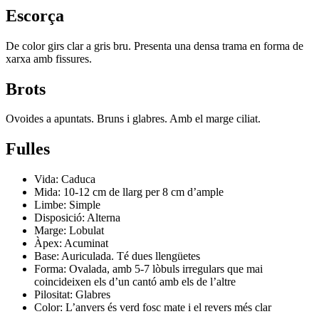
Escorça
De color girs clar a gris bru. Presenta una densa trama en forma de
xarxa amb fissures.
Brots
Ovoides a apuntats. Bruns i glabres. Amb el marge ciliat.
Fulles
Vida: Caduca
Mida: 10-12 cm de llarg per 8 cm d’ample
Limbe: Simple
Disposició: Alterna
Marge: Lobulat
Àpex: Acuminat
Base: Auriculada. Té dues llengüetes
Forma: Ovalada, amb 5-7 lòbuls irregulars que mai
coincideixen els d’un cantó amb els de l’altre
Pilositat: Glabres
Color: L’anvers és verd fosc mate i el revers més clar