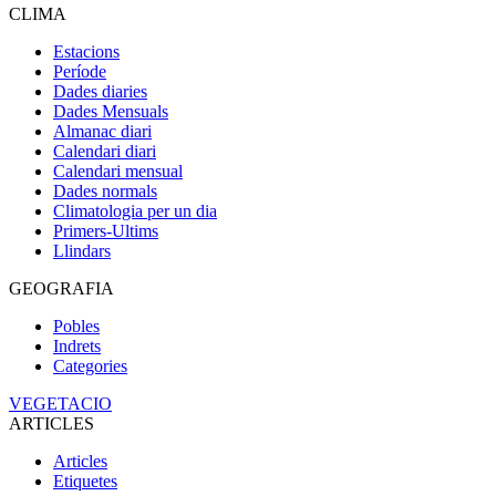
CLIMA
Estacions
Període
Dades diaries
Dades Mensuals
Almanac diari
Calendari diari
Calendari mensual
Dades normals
Climatologia per un dia
Primers-Ultims
Llindars
GEOGRAFIA
Pobles
Indrets
Categories
VEGETACIO
ARTICLES
Articles
Etiquetes