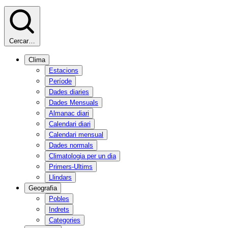
Cercar…
Clima
Estacions
Període
Dades diaries
Dades Mensuals
Almanac diari
Calendari diari
Calendari mensual
Dades normals
Climatologia per un dia
Primers-Ultims
Llindars
Geografia
Pobles
Indrets
Categories