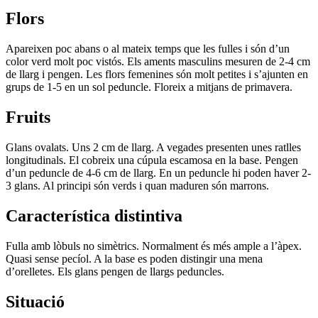
Flors
Apareixen poc abans o al mateix temps que les fulles i són d’un
color verd molt poc vistós. Els aments masculins mesuren de 2-4 cm
de llarg i pengen. Les flors femenines són molt petites i s’ajunten en
grups de 1-5 en un sol peduncle. Floreix a mitjans de primavera.
Fruits
Glans ovalats. Uns 2 cm de llarg. A vegades presenten unes ratlles
longitudinals. El cobreix una cúpula escamosa en la base. Pengen
d’un peduncle de 4-6 cm de llarg. En un peduncle hi poden haver 2-
3 glans. Al principi són verds i quan maduren són marrons.
Característica distintiva
Fulla amb lòbuls no simètrics. Normalment és més ample a l’àpex.
Quasi sense pecíol. A la base es poden distingir una mena
d’orelletes. Els glans pengen de llargs peduncles.
Situació