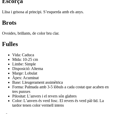
Escorça
Llisa i grisosa al principi. S’esquerda amb els anys.
Brots
Ovoides, brillants, de color bru clar.
Fulles
Vida: Caduca
Mida: 10-25 cm
Limbe: Simple
Disposició: Alterna
Marge: Lobulat
Àpex: Acuminat
Base: Lleugerament assimètrica
Forma: Palmada amb 3-5 lòbuls a cada costat que acaben en
tres punxes
Pilositat: L’anvers i el revers són glabres
Color: L’anvers és verd fosc. El revers és verd pàl·lid. La
tardor tenen color vermell intens