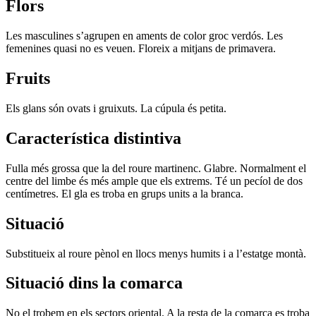
Flors
Les masculines s’agrupen en aments de color groc verdós. Les
femenines quasi no es veuen. Floreix a mitjans de primavera.
Fruits
Els glans són ovats i gruixuts. La cúpula és petita.
Característica distintiva
Fulla més grossa que la del roure martinenc. Glabre. Normalment el
centre del limbe és més ample que els extrems. Té un pecíol de dos
centímetres. El gla es troba en grups units a la branca.
Situació
Substitueix al roure pènol en llocs menys humits i a l’estatge montà.
Situació dins la comarca
No el trobem en els sectors oriental. A la resta de la comarca es troba