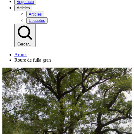
Vegetacio
Articles
Articles
Etiquetes
Cercar…
Arbres
Roure de fulla gran