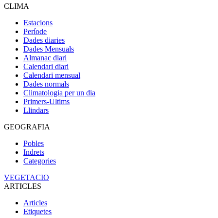
CLIMA
Estacions
Període
Dades diaries
Dades Mensuals
Almanac diari
Calendari diari
Calendari mensual
Dades normals
Climatologia per un dia
Primers-Ultims
Llindars
GEOGRAFIA
Pobles
Indrets
Categories
VEGETACIO
ARTICLES
Articles
Etiquetes