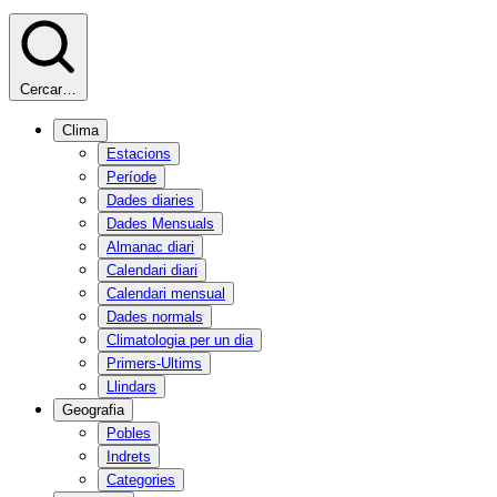
Cercar…
Clima
Estacions
Període
Dades diaries
Dades Mensuals
Almanac diari
Calendari diari
Calendari mensual
Dades normals
Climatologia per un dia
Primers-Ultims
Llindars
Geografia
Pobles
Indrets
Categories