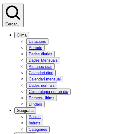
Cercar…
Clima
Estacions
Període
Dades diaries
Dades Mensuals
Almanac diari
Calendari diari
Calendari mensual
Dades normals
Climatologia per un dia
Primers-Ultims
Llindars
Geografia
Pobles
Indrets
Categories