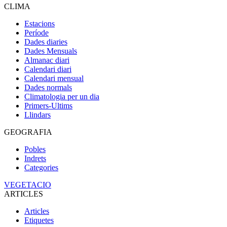
CLIMA
Estacions
Període
Dades diaries
Dades Mensuals
Almanac diari
Calendari diari
Calendari mensual
Dades normals
Climatologia per un dia
Primers-Ultims
Llindars
GEOGRAFIA
Pobles
Indrets
Categories
VEGETACIO
ARTICLES
Articles
Etiquetes