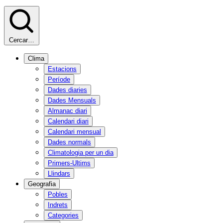
Cercar…
Clima
Estacions
Període
Dades diaries
Dades Mensuals
Almanac diari
Calendari diari
Calendari mensual
Dades normals
Climatologia per un dia
Primers-Ultims
Llindars
Geografia
Pobles
Indrets
Categories