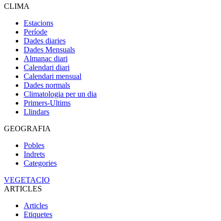
CLIMA
Estacions
Període
Dades diaries
Dades Mensuals
Almanac diari
Calendari diari
Calendari mensual
Dades normals
Climatologia per un dia
Primers-Ultims
Llindars
GEOGRAFIA
Pobles
Indrets
Categories
VEGETACIO
ARTICLES
Articles
Etiquetes