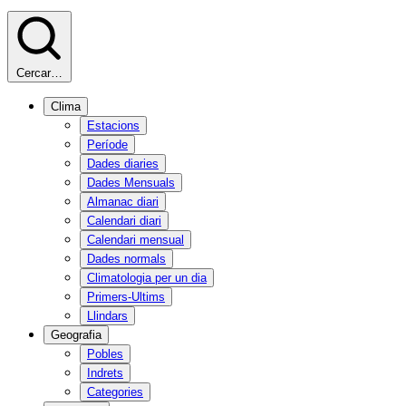
Cercar…
Clima
Estacions
Període
Dades diaries
Dades Mensuals
Almanac diari
Calendari diari
Calendari mensual
Dades normals
Climatologia per un dia
Primers-Ultims
Llindars
Geografia
Pobles
Indrets
Categories