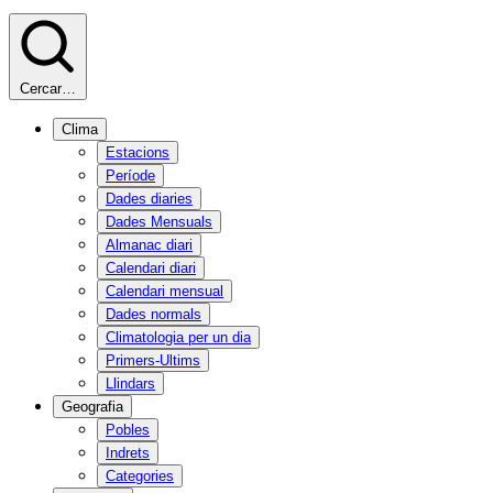
Cercar…
Clima
Estacions
Període
Dades diaries
Dades Mensuals
Almanac diari
Calendari diari
Calendari mensual
Dades normals
Climatologia per un dia
Primers-Ultims
Llindars
Geografia
Pobles
Indrets
Categories