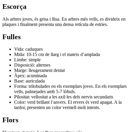
Escorça
Als arbres joves, és grisa i llisa. En arbres més vells, es divideix en
plaques i finalment presenta una densa retícula de estries.
Fulles
Vida: caduques
Mida: 10-15 cm de llarg i el mateix d’amplada
Limbe: simple
Disposició: alternes
Marge: lleugerament dentat
Àpex: acuminada
Base: auriculada
Forma: trilobulades en els exemplars joves. En els exemplars
vells, palmejades amb 5-7 lòbuls.
Pilositat: vellositat a les axil·les dels nervis secundaris
Color: verd brillant l’anvers. El revers és verd apagat. A la
tardor, presenten un color vermell molt intents.
Flors