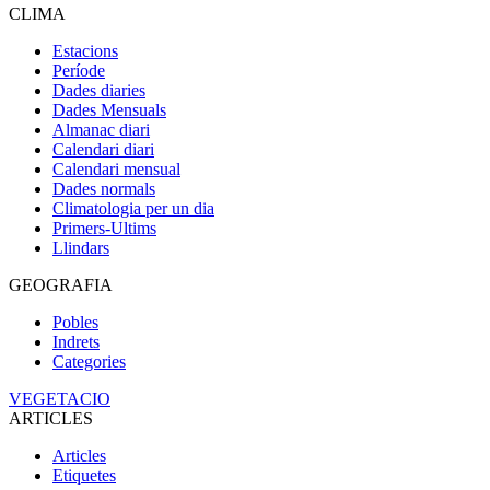
CLIMA
Estacions
Període
Dades diaries
Dades Mensuals
Almanac diari
Calendari diari
Calendari mensual
Dades normals
Climatologia per un dia
Primers-Ultims
Llindars
GEOGRAFIA
Pobles
Indrets
Categories
VEGETACIO
ARTICLES
Articles
Etiquetes