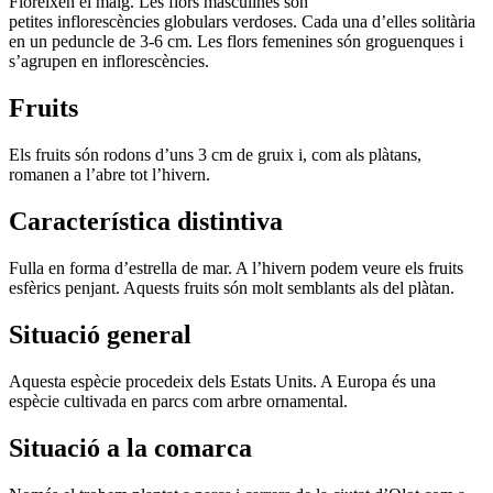
Floreixen el maig. Les flors masculines són
petites inflorescències globulars verdoses. Cada una d’elles solitària
en un peduncle de 3-6 cm. Les flors femenines són groguenques i
s’agrupen en inflorescències.
Fruits
Els fruits són rodons d’uns 3 cm de gruix i, com als plàtans,
romanen a l’abre tot l’hivern.
Característica distintiva
Fulla en forma d’estrella de mar. A l’hivern podem veure els fruits
esfèrics penjant. Aquests fruits són molt semblants als del plàtan.
Situació general
Aquesta espècie procedeix dels Estats Units. A Europa és una
espècie cultivada en parcs com arbre ornamental.
Situació a la comarca