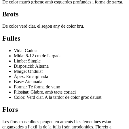
De color marró grisenc amb esquerdes profundes i forma de xarxa.
Brots
De color verd clar, el segon any de color bru.
Fulles
Vida: Caduca
Mida: 8-12 cm de llargada
Limbe: Simple
Disposició: Alterna
Marge: Ondulat
Àpex: Emarginada
Base: Atenuada
Forma: Té forma de vano
Pilositat: Glabre, amb tacte coriaci
Color: Verd clar. A la tardor de color groc daurat
Flors
Les flors masculines pengen en aments i les femenines estan
enganxades a l’axil·la de la fulla i són arrodonides. Floreix a