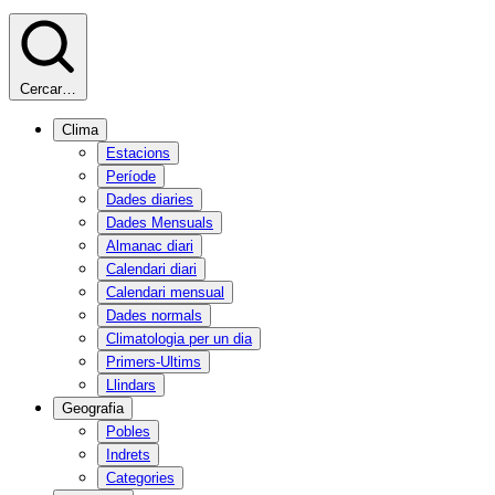
Cercar…
Clima
Estacions
Període
Dades diaries
Dades Mensuals
Almanac diari
Calendari diari
Calendari mensual
Dades normals
Climatologia per un dia
Primers-Ultims
Llindars
Geografia
Pobles
Indrets
Categories