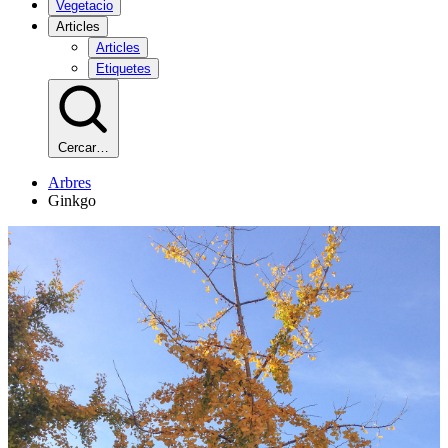
Vegetacio
Articles
Articles
Etiquetes
Cercar…
Arbres
Ginkgo