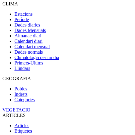
CLIMA
Estacions
Període
Dades diaries
Dades Mensuals
Almanac diari
Calendari diari
Calendari mensual
Dades normals
Climatologia per un dia
Primers-Ultims
Llindars
GEOGRAFIA
Pobles
Indrets
Categories
VEGETACIO
ARTICLES
Articles
Etiquetes