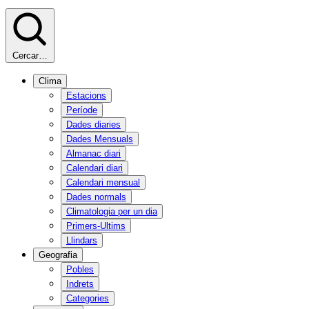
Cercar…
Clima
Estacions
Període
Dades diaries
Dades Mensuals
Almanac diari
Calendari diari
Calendari mensual
Dades normals
Climatologia per un dia
Primers-Ultims
Llindars
Geografia
Pobles
Indrets
Categories