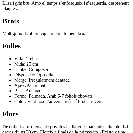
Llisa i gris bru. Amb el temps s’enfosqueix i s’esquerda, desprenent
plaques.
Brots
Molt gruixuts al principi amb un toment bru.
Fulles
Vida: Caduca
Mida: 25 cm
Limbe: Composta
Disposició: Oposada
Marge: Irregularment dentada
Àpex: Acuminat
Base: Atenuat
Forma: Palmada. Amb 5-7 folíols obovats
Color: Verd fosc l’anvers i més pàl·lid el revers
Flors
De color blanc crema, disposades en llargues panícules piramidals i
dretes d’uns 30 cm. Floreix a finals de la primavera. (Existeix una