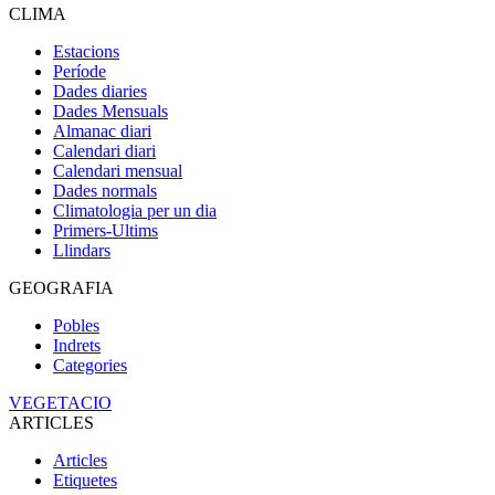
CLIMA
Estacions
Període
Dades diaries
Dades Mensuals
Almanac diari
Calendari diari
Calendari mensual
Dades normals
Climatologia per un dia
Primers-Ultims
Llindars
GEOGRAFIA
Pobles
Indrets
Categories
VEGETACIO
ARTICLES
Articles
Etiquetes