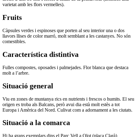
varietat amb les flors vermelles).
Fruits
Càpsules verdes i espinoses que porten al seu interior una o dos
llavors llises de color marró, molt semblant a les castanyes. No són
comestibles.
Característica distintiva
Fulles compostes, oposades i palmejades. Flor blanca que destaca
molt a l’arbre.
Situació general
Viu en zones de muntanya rics en nutrients i frescos o humits. El seu
origen es troba als Balcans, però avui dia està molt estès a tot
Europa i Amèrica del Nord. Culivat com a adornament a les ciutats.
Situació a la comarca
Hi ha grans exemplars dins el Parc Vell a Olot (plaça Clarà)