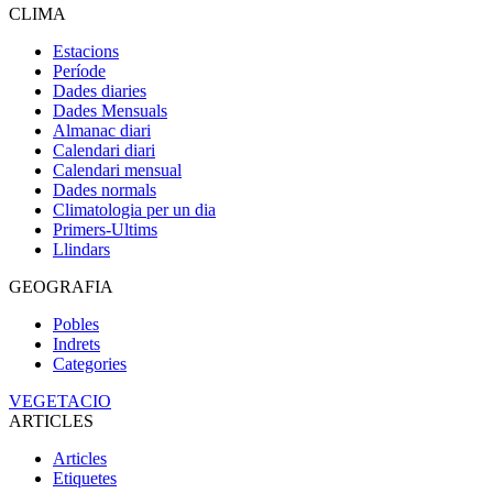
CLIMA
Estacions
Període
Dades diaries
Dades Mensuals
Almanac diari
Calendari diari
Calendari mensual
Dades normals
Climatologia per un dia
Primers-Ultims
Llindars
GEOGRAFIA
Pobles
Indrets
Categories
VEGETACIO
ARTICLES
Articles
Etiquetes