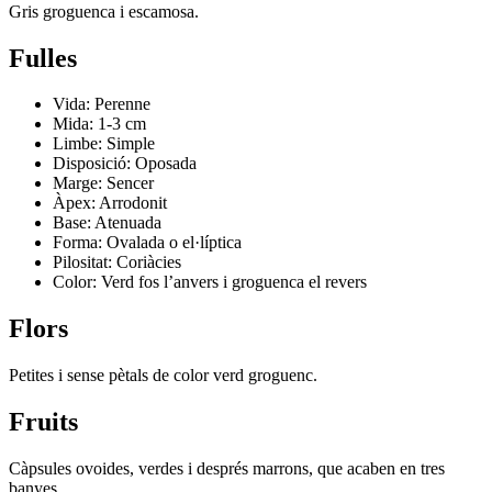
Gris groguenca i escamosa.
Fulles
Vida: Perenne
Mida: 1-3 cm
Limbe: Simple
Disposició: Oposada
Marge: Sencer
Àpex: Arrodonit
Base: Atenuada
Forma: Ovalada o el·líptica
Pilositat: Coriàcies
Color: Verd fos l’anvers i groguenca el revers
Flors
Petites i sense pètals de color verd groguenc.
Fruits
Càpsules ovoides, verdes i després marrons, que acaben en tres
banyes.