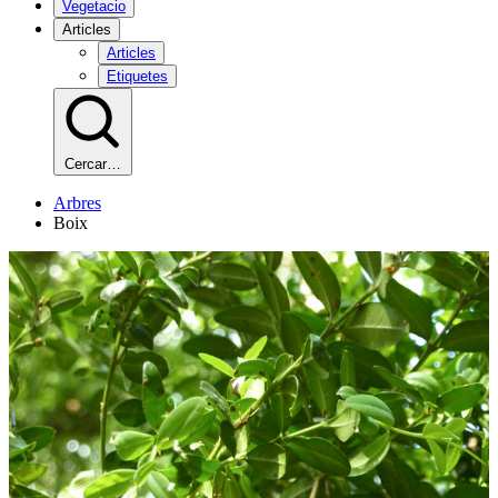
Vegetacio
Articles
Articles
Etiquetes
Cercar…
Arbres
Boix