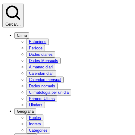
Cercar…
Clima
Estacions
Període
Dades diaries
Dades Mensuals
Almanac diari
Calendari diari
Calendari mensual
Dades normals
Climatologia per un dia
Primers-Ultims
Llindars
Geografia
Pobles
Indrets
Categories