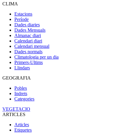
CLIMA
Estacions
Període
Dades diaries
Dades Mensuals
Almanac diari
Calendari diari
Calendari mensual
Dades normals
Climatologia per un dia
Primers-Ultims
Llindars
GEOGRAFIA
Pobles
Indrets
Categories
VEGETACIO
ARTICLES
Articles
Etiquetes