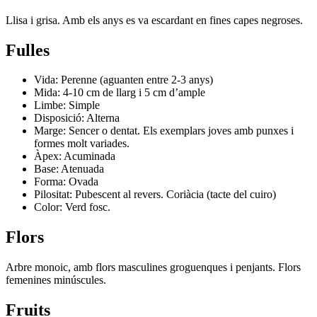
Llisa i grisa. Amb els anys es va escardant en fines capes negroses.
Fulles
Vida: Perenne (aguanten entre 2-3 anys)
Mida: 4-10 cm de llarg i 5 cm d’ample
Limbe: Simple
Disposició: Alterna
Marge: Sencer o dentat. Els exemplars joves amb punxes i
formes molt variades.
Àpex: Acuminada
Base: Atenuada
Forma: Ovada
Pilositat: Pubescent al revers. Coriàcia (tacte del cuiro)
Color: Verd fosc.
Flors
Arbre monoic, amb flors masculines groguenques i penjants. Flors
femenines minúscules.
Fruits