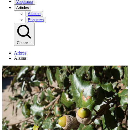
Vegetacio
Articles
Articles
Etiquetes
Cercar…
Arbres
Alzina