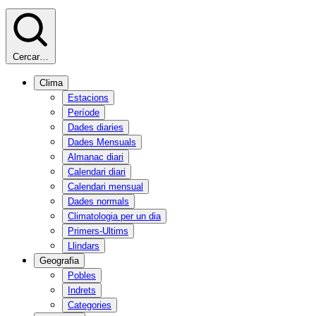
Cercar…
Clima
Estacions
Període
Dades diaries
Dades Mensuals
Almanac diari
Calendari diari
Calendari mensual
Dades normals
Climatologia per un dia
Primers-Ultims
Llindars
Geografia
Pobles
Indrets
Categories