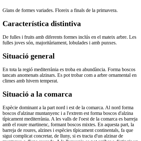
Glans de formes variades. Floreix a finals de la primavera.
Característica distintiva
De fulles i fruits amb diferents formes inclús en el mateix arbre. Les
fulles joves són, majoritàriament, lobulades i amb punxes.
Situació general
En tota la regió mediterrània es troba en abundància. Forma boscos
tancats anomenats alzinars. Es pot trobar com a arbre ornamental en
climes amb hivern temperat.
Situació a la comarca
Espècie dominant a la part nord i est de la comarca. Al nord forma
boscos d'alzinar muntanyenc i a l'extrem est forma boscos d'alzina
típicament mediterrània. A les valls de l'oest de la comarca es barreja
amb el roure martinenc, formant boscos mixtes. En aquesta part, la
barreja de roures, alzines i espècies típicament continentals, fa que
sigui complicat concretar, de lluny, si es tracta d'un alzinar de