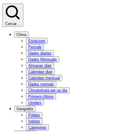
Cercar…
Clima
Estacions
Període
Dades diaries
Dades Mensuals
Almanac diari
Calendari diari
Calendari mensual
Dades normals
Climatologia per un dia
Primers-Ultims
Llindars
Geografia
Pobles
Indrets
Categories