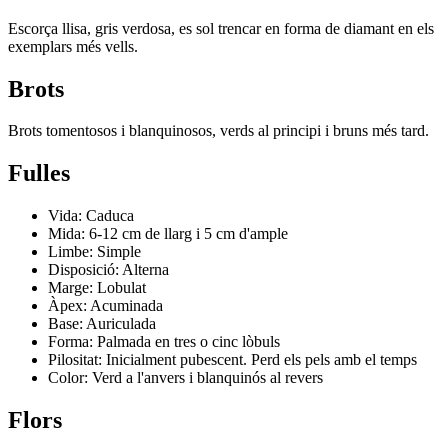
Escorça llisa, gris verdosa, es sol trencar en forma de diamant en els
exemplars més vells.
Brots
Brots tomentosos i blanquinosos, verds al principi i bruns més tard.
Fulles
Vida: Caduca
Mida: 6-12 cm de llarg i 5 cm d'ample
Limbe: Simple
Disposició: Alterna
Marge: Lobulat
Àpex: Acuminada
Base: Auriculada
Forma: Palmada en tres o cinc lòbuls
Pilositat: Inicialment pubescent. Perd els pels amb el temps
Color: Verd a l'anvers i blanquinós al revers
Flors