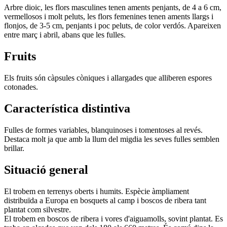
Arbre dioic, les flors masculines tenen aments penjants, de 4 a 6 cm,
vermellosos i molt peluts, les flors femenines tenen aments llargs i
flonjos, de 3-5 cm, penjants i poc peluts, de color verdós. Apareixen
entre març i abril, abans que les fulles.
Fruits
Els fruits són càpsules còniques i allargades que alliberen espores
cotonades.
Característica distintiva
Fulles de formes variables, blanquinoses i tomentoses al revés.
Destaca molt ja que amb la llum del migdia les seves fulles semblen
brillar.
Situació general
El trobem en terrenys oberts i humits. Espècie àmpliament
distribuïda a Europa en bosquets al camp i boscos de ribera tant
plantat com silvestre.
El trobem en boscos de ribera i vores d'aiguamolls, sovint plantat. Es