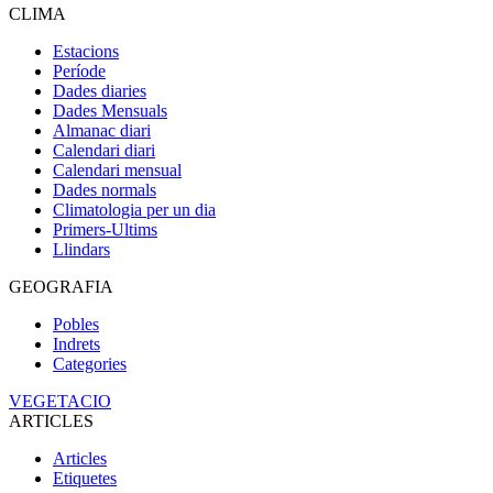
CLIMA
Estacions
Període
Dades diaries
Dades Mensuals
Almanac diari
Calendari diari
Calendari mensual
Dades normals
Climatologia per un dia
Primers-Ultims
Llindars
GEOGRAFIA
Pobles
Indrets
Categories
VEGETACIO
ARTICLES
Articles
Etiquetes