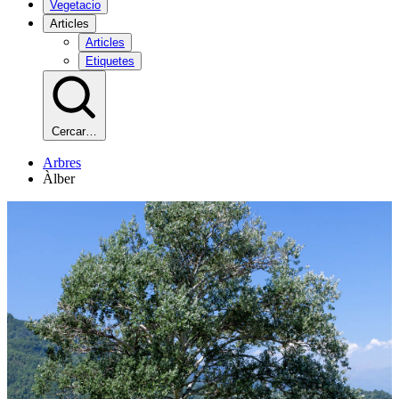
Vegetacio
Articles
Articles
Etiquetes
Cercar…
Arbres
Àlber