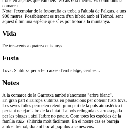
troba en alçades que van dels 180 als 660 metres. És comú dins la
comarca.
Nota: l'exemplar de la fotografia es troba a l'altiplà de Falgars, a uns
900 metres. Possiblement es tracta d'un híbrid amb el Trèmol, sent
aquest últim una espècie que sí es pot trobar a la muntanya.
Vida
De tres-cents a quatre-cents anys.
Fusta
Tova. S'utilitza per a fer caixes d'embalatge, cerilles...
Notes
A la comarca de la Garrotxa també s'anomena "arbre blanc".
En gran part d'Europa s'utilitza en plantacions per obtenir fusta tova.
Les seves fulles permeten retenir gran part de la pols atmosfèrica i
per tant netejar l'aire de la ciutat. La pols retinguda es arrossegada
per les pluges i així l'arbre no pateix. Com totes les espècies de la
família
salix
, s'hibrida molt fàcilment. En el nostre cas es barreja
amb el trèmol, donant lloc al populus x canescens.