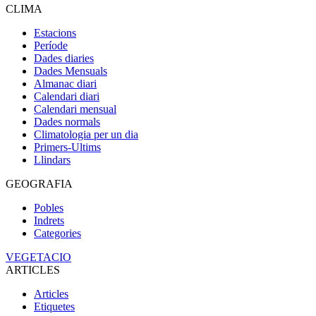
CLIMA
Estacions
Període
Dades diaries
Dades Mensuals
Almanac diari
Calendari diari
Calendari mensual
Dades normals
Climatologia per un dia
Primers-Ultims
Llindars
GEOGRAFIA
Pobles
Indrets
Categories
VEGETACIO
ARTICLES
Articles
Etiquetes