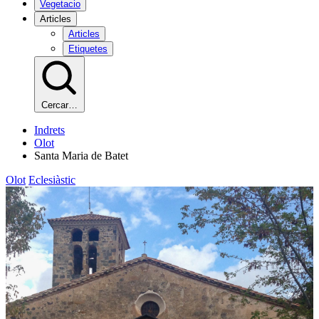
Vegetacio
Articles
Articles
Etiquetes
Cercar…
Indrets
Olot
Santa Maria de Batet
Olot
Eclesiàstic