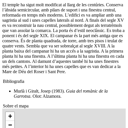
El temple ha sigut molt modificat al llarg de les centúries. Conserva
l’àbsida semicircular, amb pilars de suport i una finestra central,
reformada en temps més moderns. L’edifici es va ampliar amb una
sagristia al sud i unes capelles laterals al nord. A finals del segle XV
es va reconstruir la nau central, possiblement degut als terratrèmols
que van assolar la comarca. La porta és d’estil neoclàssic. Es troba a
ponent i és del segle XIX. El campanar és la part més antiga que es
conserva. És de planta quadrada, de torre, amb tres pisos i teulat de
quatre vents. Sembla que va ser sobrealçat al segle XVIII. A la
planta baixa del campanar hi ha un accés a la sagristia. A la primera
planta hi ha una finestra. A l’última planta hi ha una finestra en cada
un dels cantons. Al damunt d’aquestes també hi ha unes finestres
més petites. A l’interior hi ha unes capelles que es van dedicar a la
Mare de Déu del Roser i Sant Pere.
Bibliografia
Murlà i Giralt, Josep (1983).
Guia del romànic de la
Garrotxa
. Olot: Alzamora.
Sobre el mapa
+
−