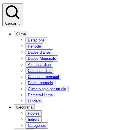
Cercar…
Clima
Estacions
Període
Dades diaries
Dades Mensuals
Almanac diari
Calendari diari
Calendari mensual
Dades normals
Climatologia per un dia
Primers-Ultims
Llindars
Geografia
Pobles
Indrets
Categories