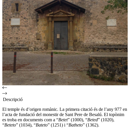
Descripció
El temple és d’origen romànic. La primera citació és de l’any 977 en
l’acta de fundació del monestir de Sant Pere de Besalú. El topònim
es troba en documents com a “
Betet
” (1000), “
Beted
” (1020),
“
Beteto
” (1034), “
Bateto
” (1251) i “
Batheto
” (1362).