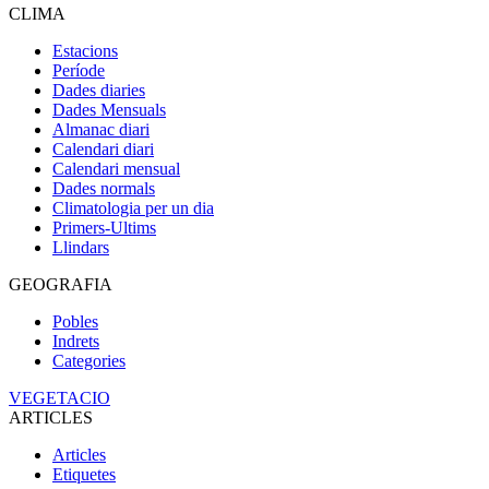
CLIMA
Estacions
Període
Dades diaries
Dades Mensuals
Almanac diari
Calendari diari
Calendari mensual
Dades normals
Climatologia per un dia
Primers-Ultims
Llindars
GEOGRAFIA
Pobles
Indrets
Categories
VEGETACIO
ARTICLES
Articles
Etiquetes