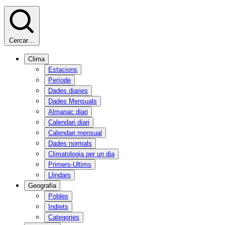
Cercar…
Clima
Estacions
Període
Dades diaries
Dades Mensuals
Almanac diari
Calendari diari
Calendari mensual
Dades normals
Climatologia per un dia
Primers-Ultims
Llindars
Geografia
Pobles
Indrets
Categories