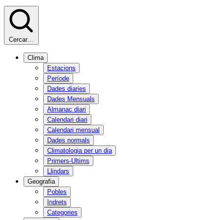
Cercar…
Clima
Estacions
Període
Dades diaries
Dades Mensuals
Almanac diari
Calendari diari
Calendari mensual
Dades normals
Climatologia per un dia
Primers-Ultims
Llindars
Geografia
Pobles
Indrets
Categories