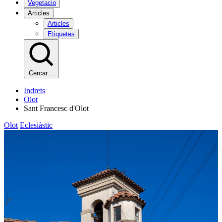
Vegetacio
Articles
Articles
Etiquetes
Cercar…
Indrets
Olot
Sant Francesc d'Olot
Olot
Eclesiàstic