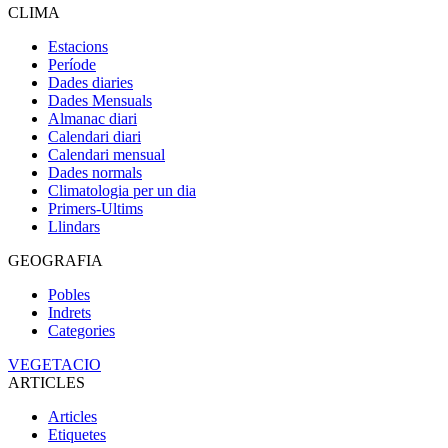
CLIMA
Estacions
Període
Dades diaries
Dades Mensuals
Almanac diari
Calendari diari
Calendari mensual
Dades normals
Climatologia per un dia
Primers-Ultims
Llindars
GEOGRAFIA
Pobles
Indrets
Categories
VEGETACIO
ARTICLES
Articles
Etiquetes