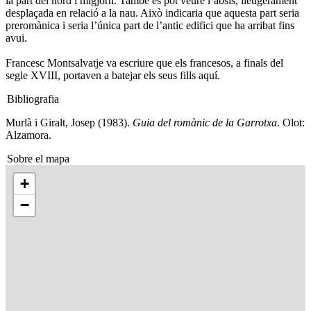
la part del nord i migjorn. També es pot veure l’absis, lleugerament
desplaçada en relació a la nau. Això indicaria que aquesta part seria
preromànica i seria l’única part de l’antic edifici que ha arribat fins
avui.
Francesc Montsalvatje va escriure que els francesos, a finals del
segle XVIII, portaven a batejar els seus fills aquí.
Bibliografia
Murlà i Giralt, Josep (1983).
Guia del romànic de la Garrotxa
. Olot:
Alzamora.
Sobre el mapa
+
−