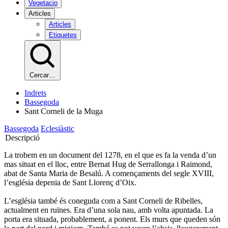
Vegetacio
Articles
Articles
Etiquetes
Cercar…
Indrets
Bassegoda
Sant Corneli de la Muga
Bassegoda
Eclesiàstic
Descripció
La trobem en un document del 1278, en el que es fa la venda d’un
mas situat en el lloc, entre Bernat Hug de Serrallonga i Raimond,
abat de Santa Maria de Besalú. A començaments del segle XVIII,
l’església depenia de Sant Llorenç d’Oix.
L’església també és coneguda com a Sant Corneli de Ribelles,
actualment en ruïnes. Era d’una sola nau, amb volta apuntada. La
porta era situada, probablement, a ponent. Els murs que queden són