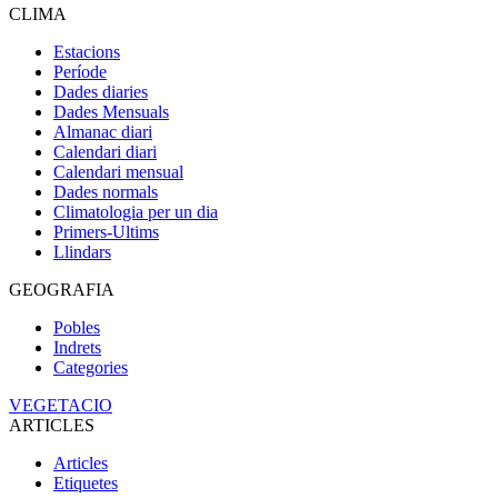
CLIMA
Estacions
Període
Dades diaries
Dades Mensuals
Almanac diari
Calendari diari
Calendari mensual
Dades normals
Climatologia per un dia
Primers-Ultims
Llindars
GEOGRAFIA
Pobles
Indrets
Categories
VEGETACIO
ARTICLES
Articles
Etiquetes