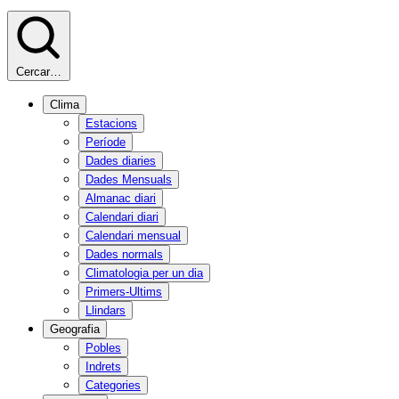
Cercar…
Clima
Estacions
Període
Dades diaries
Dades Mensuals
Almanac diari
Calendari diari
Calendari mensual
Dades normals
Climatologia per un dia
Primers-Ultims
Llindars
Geografia
Pobles
Indrets
Categories