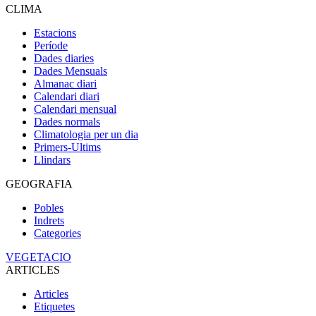
CLIMA
Estacions
Període
Dades diaries
Dades Mensuals
Almanac diari
Calendari diari
Calendari mensual
Dades normals
Climatologia per un dia
Primers-Ultims
Llindars
GEOGRAFIA
Pobles
Indrets
Categories
VEGETACIO
ARTICLES
Articles
Etiquetes