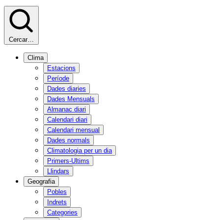
Cercar…
Clima
Estacions
Període
Dades diaries
Dades Mensuals
Almanac diari
Calendari diari
Calendari mensual
Dades normals
Climatologia per un dia
Primers-Ultims
Llindars
Geografia
Pobles
Indrets
Categories