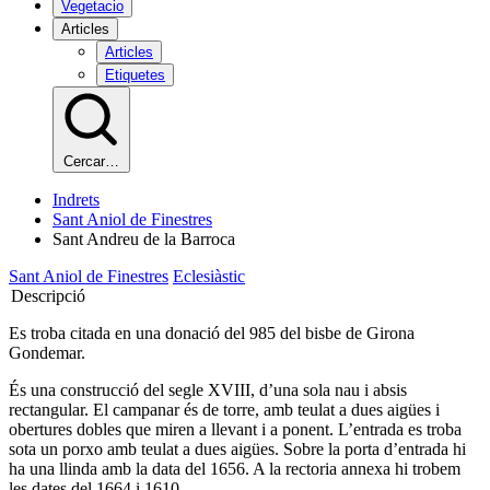
Vegetacio
Articles
Articles
Etiquetes
Cercar…
Indrets
Sant Aniol de Finestres
Sant Andreu de la Barroca
Sant Aniol de Finestres
Eclesiàstic
Descripció
Es troba citada en una donació del 985 del bisbe de Girona
Gondemar.
És una construcció del segle XVIII, d’una sola nau i absis
rectangular. El campanar és de torre, amb teulat a dues aigües i
obertures dobles que miren a llevant i a ponent. L’entrada es troba
sota un porxo amb teulat a dues aigües. Sobre la porta d’entrada hi
ha una llinda amb la data del 1656. A la rectoria annexa hi trobem
les dates del 1664 i 1610.