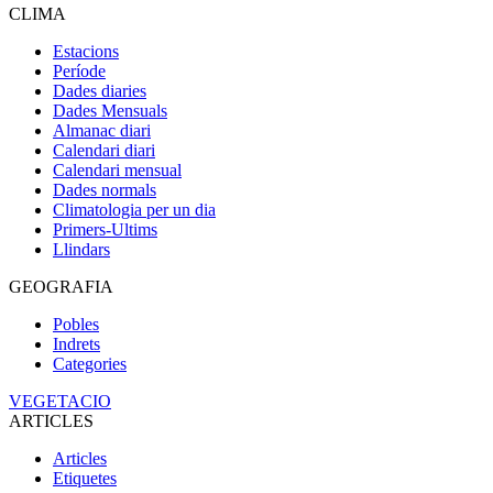
CLIMA
Estacions
Període
Dades diaries
Dades Mensuals
Almanac diari
Calendari diari
Calendari mensual
Dades normals
Climatologia per un dia
Primers-Ultims
Llindars
GEOGRAFIA
Pobles
Indrets
Categories
VEGETACIO
ARTICLES
Articles
Etiquetes