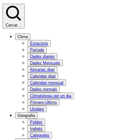
Cercar…
Clima
Estacions
Període
Dades diaries
Dades Mensuals
Almanac diari
Calendari diari
Calendari mensual
Dades normals
Climatologia per un dia
Primers-Ultims
Llindars
Geografia
Pobles
Indrets
Categories