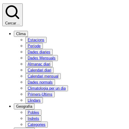
Cercar…
Clima
Estacions
Període
Dades diaries
Dades Mensuals
Almanac diari
Calendari diari
Calendari mensual
Dades normals
Climatologia per un dia
Primers-Ultims
Llindars
Geografia
Pobles
Indrets
Categories