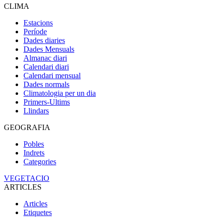
CLIMA
Estacions
Període
Dades diaries
Dades Mensuals
Almanac diari
Calendari diari
Calendari mensual
Dades normals
Climatologia per un dia
Primers-Ultims
Llindars
GEOGRAFIA
Pobles
Indrets
Categories
VEGETACIO
ARTICLES
Articles
Etiquetes