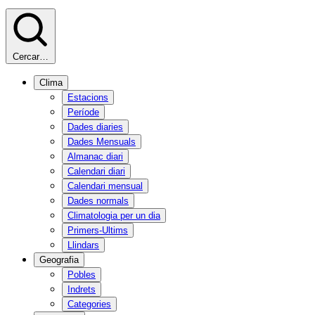
Cercar…
Clima
Estacions
Període
Dades diaries
Dades Mensuals
Almanac diari
Calendari diari
Calendari mensual
Dades normals
Climatologia per un dia
Primers-Ultims
Llindars
Geografia
Pobles
Indrets
Categories