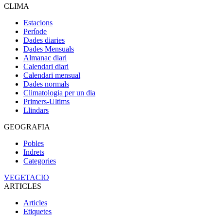
CLIMA
Estacions
Període
Dades diaries
Dades Mensuals
Almanac diari
Calendari diari
Calendari mensual
Dades normals
Climatologia per un dia
Primers-Ultims
Llindars
GEOGRAFIA
Pobles
Indrets
Categories
VEGETACIO
ARTICLES
Articles
Etiquetes