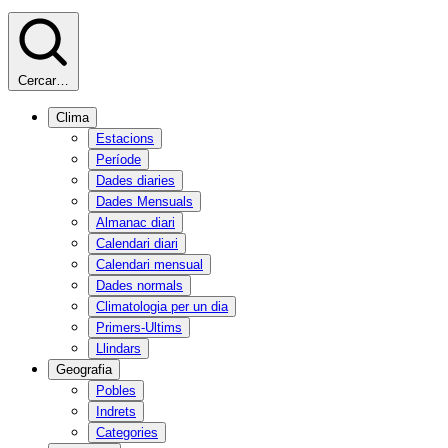
Cercar…
Clima
Estacions
Període
Dades diaries
Dades Mensuals
Almanac diari
Calendari diari
Calendari mensual
Dades normals
Climatologia per un dia
Primers-Ultims
Llindars
Geografia
Pobles
Indrets
Categories