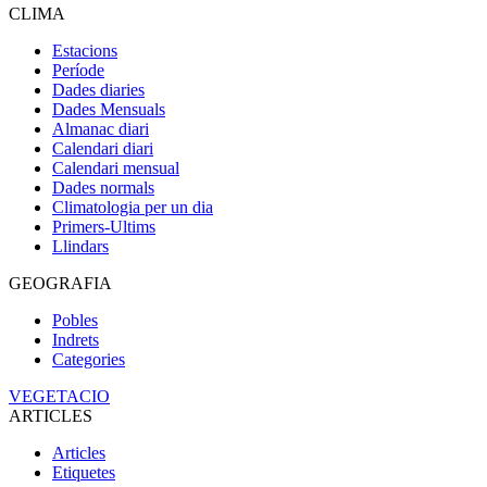
CLIMA
Estacions
Període
Dades diaries
Dades Mensuals
Almanac diari
Calendari diari
Calendari mensual
Dades normals
Climatologia per un dia
Primers-Ultims
Llindars
GEOGRAFIA
Pobles
Indrets
Categories
VEGETACIO
ARTICLES
Articles
Etiquetes