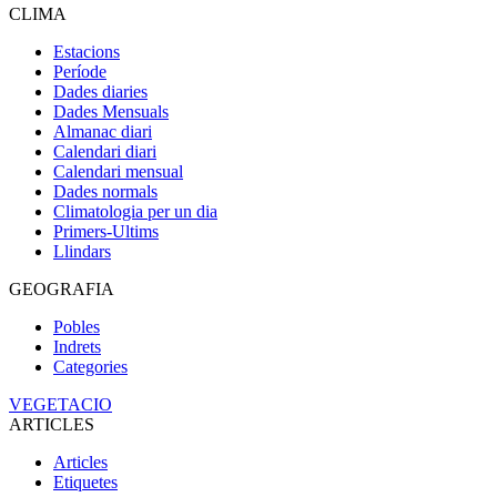
CLIMA
Estacions
Període
Dades diaries
Dades Mensuals
Almanac diari
Calendari diari
Calendari mensual
Dades normals
Climatologia per un dia
Primers-Ultims
Llindars
GEOGRAFIA
Pobles
Indrets
Categories
VEGETACIO
ARTICLES
Articles
Etiquetes