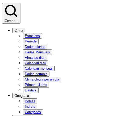
Cercar…
Clima
Estacions
Període
Dades diaries
Dades Mensuals
Almanac diari
Calendari diari
Calendari mensual
Dades normals
Climatologia per un dia
Primers-Ultims
Llindars
Geografia
Pobles
Indrets
Categories