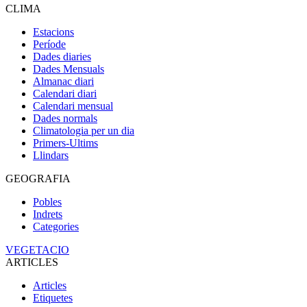
CLIMA
Estacions
Període
Dades diaries
Dades Mensuals
Almanac diari
Calendari diari
Calendari mensual
Dades normals
Climatologia per un dia
Primers-Ultims
Llindars
GEOGRAFIA
Pobles
Indrets
Categories
VEGETACIO
ARTICLES
Articles
Etiquetes