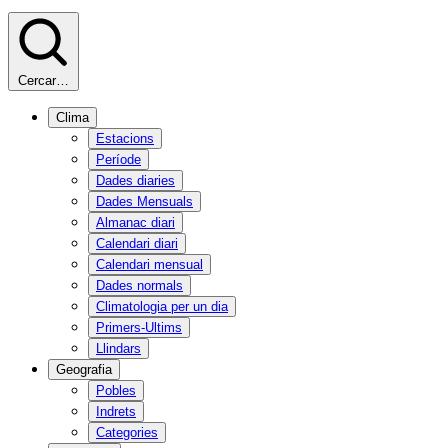
Cercar…
Clima
Estacions
Període
Dades diaries
Dades Mensuals
Almanac diari
Calendari diari
Calendari mensual
Dades normals
Climatologia per un dia
Primers-Ultims
Llindars
Geografia
Pobles
Indrets
Categories