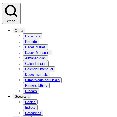
Cercar…
Clima
Estacions
Període
Dades diaries
Dades Mensuals
Almanac diari
Calendari diari
Calendari mensual
Dades normals
Climatologia per un dia
Primers-Ultims
Llindars
Geografia
Pobles
Indrets
Categories