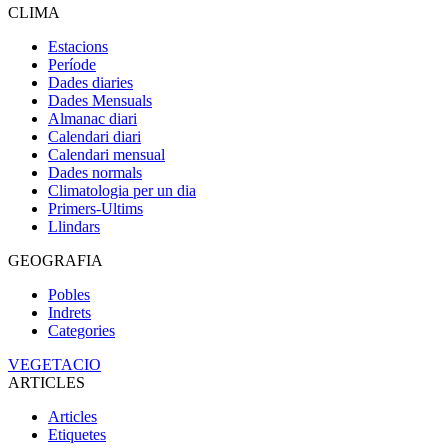
CLIMA
Estacions
Període
Dades diaries
Dades Mensuals
Almanac diari
Calendari diari
Calendari mensual
Dades normals
Climatologia per un dia
Primers-Ultims
Llindars
GEOGRAFIA
Pobles
Indrets
Categories
VEGETACIO
ARTICLES
Articles
Etiquetes