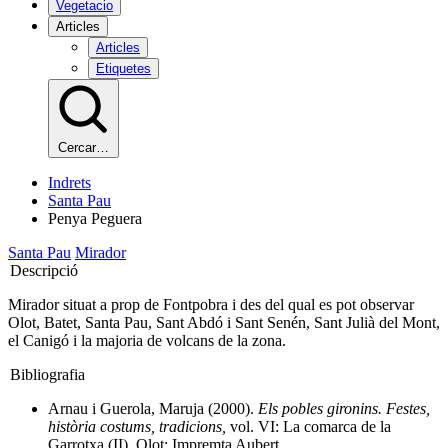
Vegetacio
Articles
Articles
Etiquetes
Cercar…
Indrets
Santa Pau
Penya Peguera
Santa Pau
Mirador
Descripció
Mirador situat a prop de Fontpobra i des del qual es pot observar
Olot, Batet, Santa Pau, Sant Abdó i Sant Senén, Sant Julià del Mont,
el Canigó i la majoria de volcans de la zona.
Bibliografia
Arnau i Guerola, Maruja (2000).
Els pobles gironins. Festes,
història costums, tradicions,
vol. VI: La comarca de la
Garrotxa (II). Olot: Impremta Aubert.