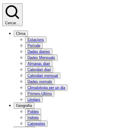
Cercar…
Clima
Estacions
Període
Dades diaries
Dades Mensuals
Almanac diari
Calendari diari
Calendari mensual
Dades normals
Climatologia per un dia
Primers-Ultims
Llindars
Geografia
Pobles
Indrets
Categories