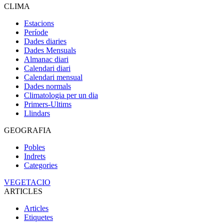
CLIMA
Estacions
Període
Dades diaries
Dades Mensuals
Almanac diari
Calendari diari
Calendari mensual
Dades normals
Climatologia per un dia
Primers-Ultims
Llindars
GEOGRAFIA
Pobles
Indrets
Categories
VEGETACIO
ARTICLES
Articles
Etiquetes