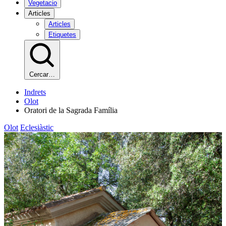
Vegetacio
Articles
Articles
Etiquetes
Cercar…
Indrets
Olot
Oratori de la Sagrada Família
Olot
Eclesiàstic