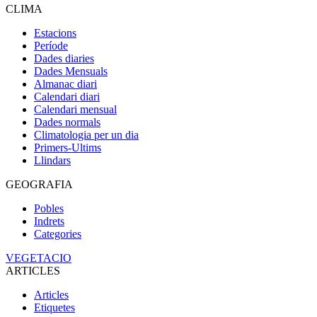
CLIMA
Estacions
Període
Dades diaries
Dades Mensuals
Almanac diari
Calendari diari
Calendari mensual
Dades normals
Climatologia per un dia
Primers-Ultims
Llindars
GEOGRAFIA
Pobles
Indrets
Categories
VEGETACIO
ARTICLES
Articles
Etiquetes