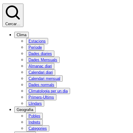
Cercar…
Clima
Estacions
Període
Dades diaries
Dades Mensuals
Almanac diari
Calendari diari
Calendari mensual
Dades normals
Climatologia per un dia
Primers-Ultims
Llindars
Geografia
Pobles
Indrets
Categories