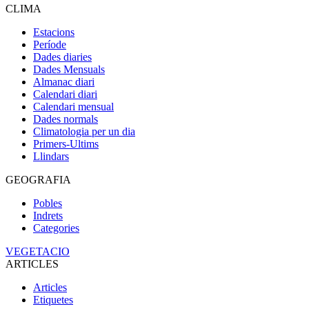
CLIMA
Estacions
Període
Dades diaries
Dades Mensuals
Almanac diari
Calendari diari
Calendari mensual
Dades normals
Climatologia per un dia
Primers-Ultims
Llindars
GEOGRAFIA
Pobles
Indrets
Categories
VEGETACIO
ARTICLES
Articles
Etiquetes