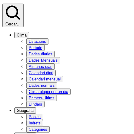
Cercar…
Clima
Estacions
Període
Dades diaries
Dades Mensuals
Almanac diari
Calendari diari
Calendari mensual
Dades normals
Climatologia per un dia
Primers-Ultims
Llindars
Geografia
Pobles
Indrets
Categories