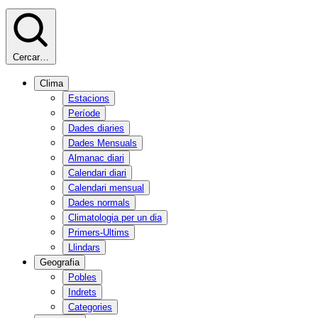
Cercar…
Clima
Estacions
Període
Dades diaries
Dades Mensuals
Almanac diari
Calendari diari
Calendari mensual
Dades normals
Climatologia per un dia
Primers-Ultims
Llindars
Geografia
Pobles
Indrets
Categories