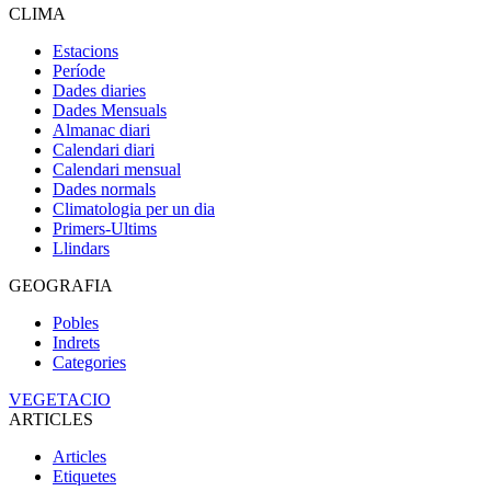
CLIMA
Estacions
Període
Dades diaries
Dades Mensuals
Almanac diari
Calendari diari
Calendari mensual
Dades normals
Climatologia per un dia
Primers-Ultims
Llindars
GEOGRAFIA
Pobles
Indrets
Categories
VEGETACIO
ARTICLES
Articles
Etiquetes