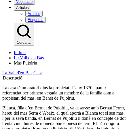
Vegetacio
Articles
Articles
Etiquetes
Cercar…
Indrets
La Vall d'en Bas
Mas Pujolriu
La Vall d'en Bas
Casa
Descripció
La casa té un oratori dins la propietat. L’any 1370 apareix
referenciat per primera vegada un membre de la família com a
propietari del mas, en Benet de Pujolriu.
Blanca, filla d’en Bernat de Pujolriu, va casar-se amb Bernat Ferrer,
hereu del mas Serra d’Abaix, el qual aportà a Blanca tot el seu mas,
i per la seva banda, en Bernat de Pujolriu li donà en concepte de dot
trenta-cinc lliures de moneda barcelonesa de tern. El 1455 figura
com a propietari Ramon de Pujolriu. El 1520, Joan de Pujolriu es